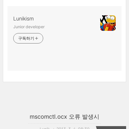
Lunikism
Junior developer
구독하기
mscomctl.ocx 오류 발생시
Lunik
2013. 3. 4. 08:30