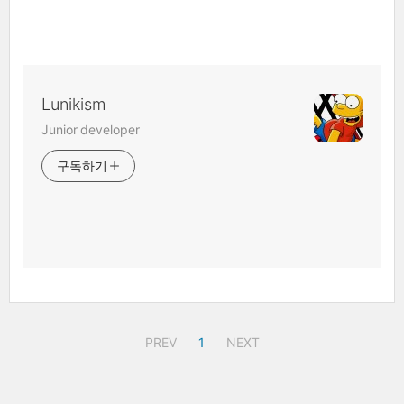
Lunikism
Junior developer
구독하기
PREV
1
NEXT