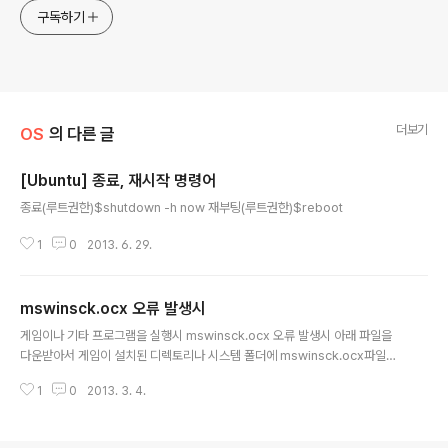
구독하기
더보기
OS
의 다른 글
[Ubuntu] 종료, 재시작 명령어
글 내용
종료(루트권한)$shutdown -h now 재부팅(루트권한)$reboot
1
0
2013. 6. 29.
mswinsck.ocx 오류 발생시
글 내용
게임이나 기타 프로그램을 실행시 mswinsck.ocx 오류 발생시 아래 파일을
다운받아서 게임이 설치된 디렉토리나 시스템 폴더에 mswinsck.ocx파일을
넣어주면 된다. 32비트 OS 일경우 C:\Windows\System3264비트 OS 일
1
0
2013. 3. 4.
경우 C:\Windows\SysWOW64