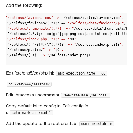
Add the following:
"^/selfoss/favicon.ico$" => "
/selfoss/public/favicon.ico
",

 "
^
/selfoss/
favicons/(.*)$" => 
"/selfoss/data/favicons/$1"
,

"^/selfoss/thumbnails/(.*)$" => "
/selfoss/data/thumbnails/$1
",
 "
^
/selfoss/
(.*.(js|ico|gif|jpg|png|css|asc|txt|eot|woff|ttf|s
"^/selfoss/index.php(.*)$" => "
$0
",

 "
^
/selfoss/
([^\?]*)(\?(.*))?
" => "
/selfoss/index.php?$3
",

 "
^
/selfoss/pu
blic/
" => "
$0
",

 "
^
/selfoss/
(.*)
" => "
/selfoss/index.php$1
"

)
Edit /etc/php5/cgi/php.ini:
max_execution_time = 60
cd /var/www/selfoss/
Edit .htaccess uncomment
"RewriteBase /selfoss"
Copy default.ini to config.ini Edit config.in
i:
auto_mark_as_read=1
Add the update to the root crontab:
sudo crontab -e