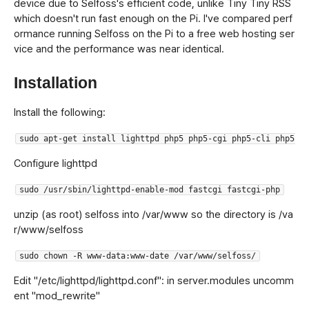
device due to Selfoss's efficient code, unlike Tiny Tiny RSS
which doesn't run fast enough on the Pi. I've compared perf
ormance running Selfoss on the Pi to a free web hosting ser
vice and the performance was near identical.
Installation
Install the following:
sudo apt-get install lighttpd php5 php5-cgi php5-cli php5-sq
Configure lighttpd
sudo /usr/sbin/lighttpd-enable-mod fastcgi fastcgi-php
unzip (as root) selfoss into /var/www so the directory is /va
r/www/selfoss
sudo chown -R www-data:www-date /var/www/selfoss/
Edit "/etc/lighttpd/lighttpd.conf": in server.modules uncomm
ent "mod_rewrite"