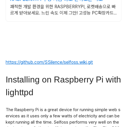
쾌적한 개발 환경을 위한 RASPBERRYPI, 로켓배송으로 빠
르게 받아보세요. 느린 속도 이제 그만! 고성능 PC확장카드,
개발을 가속화하세요.
https://github.com/SSilence/selfoss.wiki.git
Installing on Raspberry Pi with
lighttpd
The Raspberry Pi is a great device for running simple web s
ervices as it uses only a few watts of electricity and can be
kept running all the time. Selfoss performs very well on the