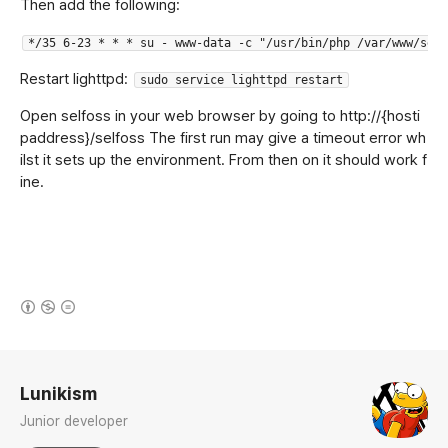
Then add the following:
*/35 6-23 * * * su - www-data -c "/usr/bin/php /var/www/self
Restart lighttpd:
sudo service lighttpd restart
Open selfoss in your web browser by going to http://{hosti
paddress}/selfoss The first run may give a timeout error wh
ilst it sets up the environment. From then on it should work f
ine.
(새창열림)
로그 정보
Lunikism
Junior developer