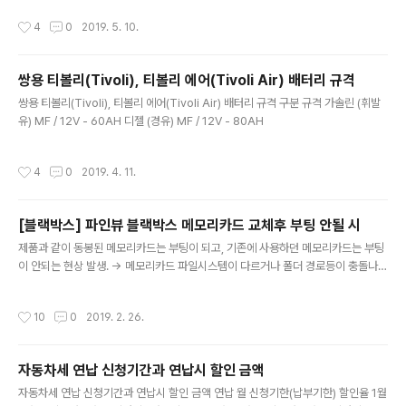
넉넉한 물(0.8L이상이라고 하니 물통의 2/3이상)과 투출
가.솔.린. 둘다 3글자경.유. = 디.젤. 둘다 2글자 휘발유와 가솔린, 경유와 디젤 모두
작성시간
4
0
2019. 5. 10.
되는 물을 받을 통이있으면 된다. 버츄오 플..
글자수가 각각 같기 때문에 위처럼 숙지하는것이 쉽고 편하다.
쌍용 티볼리(Tivoli), 티볼리 에어(Tivoli Air) 배터리 규격
글 내용
쌍용 티볼리(Tivoli), 티볼리 에어(Tivoli Air) 배터리 규격 구분 규격 가솔린 (휘발
유) MF / 12V - 60AH 디젤 (경유) MF / 12V - 80AH
작성시간
4
0
2019. 4. 11.
[블랙박스] 파인뷰 블랙박스 메모리카드 교체후 부팅 안될 시
글 내용
제품과 같이 동봉된 메모리카드는 부팅이 되고, 기존에 사용하던 메모리카드는 부팅
이 안되는 현상 발생. -> 메모리카드 파일시스템이 다르거나 폴더 경로등이 충돌나
서 그러는 것으로 추측. 해결: 하단의 링크를 통하여 SDFormatter 다운로드 후 설
치 다운로드 링크 : https://www.sdcard.org/downloads/formatter_4/eula
작성시간
10
0
2019. 2. 26.
_windows/index.htmlMirror : 부팅이 안되는 메모리카드를 리더기 연결하여 P
C연결 프로그램 실행 후 삽입한 SD카드 선택하여 Format 클릭 다시 메모리카드를
블랙박스에 삽입후 전원을 넣어주면 정상 부팅되는것을 확인
자동차세 연납 신청기간과 연납시 할인 금액
글 내용
자동차세 연납 신청기간과 연납시 할인 금액 연납 월 신청기한(납부기한) 할인율 1월