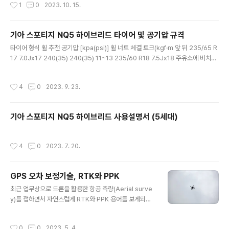
작성시간
1
0
2023. 10. 15.
조수석 사이즈(mm) 650 450 325 리필고무 현대모비스 품번 98351B1000 98
361AA000 블레이드 현대모비스 품번 98350O1000 98360AA100 98850
C5100 와이퍼 교체 방법은 아래 기아 유튜브 영상을 참고하자.
기아 스포티지 NQ5 하이브리드 타이어 및 공기압 규격
글 내용
타이어 형식 휠 추천 공기압 [kpa(psi)] 휠 너트 체결 토크(kgf·m 앞 뒤 235/65 R
17 7.0Jx17 240(35) 240(35) 11~13 235/60 R18 7.5Jx18 주유소에 비치된
타이어 공기압 주입기는 대부분 psi압력계를 사용하므로 35psi로 주입하면된다.
계절에 따라 덜넣거나 더 넣어도 된다.
작성시간
4
0
2023. 9. 23.
기아 스포티지 NQ5 하이브리드 사용설명서 (5세대)
작성시간
4
0
2023. 7. 20.
GPS 오차 보정기술, RTK와 PPK
글 내용
최근 업무상으로 드론을 활용한 항공 측량(Aerial surve
y)를 접하면서 자연스럽게 RTK와 PPK 용어를 보게되는
데 이 두 용어가 비슷하면서도 햇갈려서 아래처럼 정리해
본다. 두 용어 모두, GNSS 오차를 보정하는 방법이며, 쉽
작성시간
0
0
2023. 5. 4.