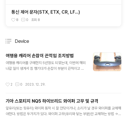
통신 제어 문자(STX, ETX, CR, LF...)
8
0
조회
8
Device
분류 전체보기
주요 글 목록
여행용 캐리어 손잡이 끈적임 조치방법
글 내용
여행용 캐리어를 구매한지 5년정도 되었는데, 이번에 해외
나갈 일이 생겨서 짐 챙기다가 손잡이 부분이 끈적이고 손
에 검정때가 묻었다. 캐리어를 바꾸기에는 시간이 없고, 손
잡이 교체 또한 당장 어려워서 인터넷 검색 결과 간단하게
작성시간
2
0
2023. 12. 29.
해결되었다. 바로 소독용 알코올 솜이나 알코올이 함유된
손소독제로 닦으면 된다. 집에 소독용 알코올 솜이 있어서
바로 해봤다. 소독용 알코올 솜 약 10개 정도 사용하여 끈
기아 스포티지 NQ5 하이브리드 와이퍼 고무 및 규격
적임과 검정때를 닦아내었다. 플라스틱 (주로 pvc 재질)
글 내용
표면이 경화되어 나타나는 현상으로 알코올 용매로 표면을
앞유리(또는 뒷유리) 와이퍼 동작 시 잘 안닦이거나, 소리가 날 경우 와이퍼를 교체해
닦아내는 원리이다. 그래서 이렇게 알코올로 닦아내면 표
야한다. 방법은 두가지가 있다. 와이퍼 고무(유리와 닿는 부분)만 교체하는 방법 ->
면의 코팅과 같은 광이 사라진다.
비교적 저렴. 와이퍼 블레이드 전체 (마트 자동차용품 코너에서 파는 불*원 같은 와
이퍼 기성품) 스포티지 NQ5의 와이퍼 사이즈는 다음과 같다. 앞유리 뒷유리 운전석