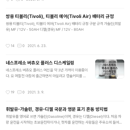
게 말하자면, 실시간(으로 오차를 보간하는지(RTK), 아니
면 작업종료 후에 일괄 처리(PPK)하는지에 따라 차이가 있
다. 우리가 흔히 아는 드론에는 GNSS(GPS를 비롯한 위
쌍용 티볼리(Tivoli), 티볼리 에어(Tivoli Air) 배터리 규정
성항법 시스템의 통칭) 수신기가 내장되어 있어, 이를 토대
글 내용
로 현재 기체의 위치를 정확하게 판별할 수 있다. 이 GNS
쌍용 티볼리(Tivoli), 티볼리 에어(Tivoli Air) 배터리 규정 구분 규격 가솔린(휘발
S의 인공위성은 모두 지구 대기권 밖에 존재하고 있고, 여
유) MF / 12V - 50AH 디젤(경유) MF / 12V - 80AH
러 GNSS위성에서 수신되는 신호를 드론의 GNSS수신기
로 전송받아 현재 위치를 계산할 수 있는데, 기상조건이나
작성시간
14
0
2021. 6. 23.
지형, 장애물 ..
네스프레소 버츄오 플러스 디스케일링
글 내용
네스프레소 버츄오 플러스 머신을 약 3년 가까이 이용중이
다. 요 며칠전 아침에 출근하면서 마실려고 캡슐커피를 내
릴려고 머신 예열을 했는데 아래 이미지처럼 버튼에 적색
과 녹색이 반반씩 점등되어 있었다. 일단 눌러서 커피는 추
작성시간
19
0
2021. 3. 9.
출되길래 텀블러에 담아서 출근은 했다. 메뉴얼을 찾아보
니 디스케일링(Descaling) 경고등이라고 한다. 메뉴얼에
는 디스케일 용액을 물과 희석해서 아래 동작을 따라하라
휘발유-가솔린, 경유-디젤 국문과 영문 표기 혼동 방지법
는데 네스프레소 홈페이지에서는 판매하고 있지 않길래 고
글 내용
객센터에 전화해서 물어봤다. 디스케일 용액은 석회질이
휘발유를 영어로 쓰면 가솔린(Gasoline)이며, 경유는 디젤(Diesel)이다. 처음 차
많은 외국(유럽이나 중국대륙 등)에서나 사용을 권하고 국
량 운전을 시작하는 초보운전자이거나, 첫차를 운전하는 사람들은 주유소에 들어가
내는 그냥 물로만 진행하면 된다고 한다. 따라서 준비물은
면 혼동하기 쉬운 용어이다. 쉽게 숙지하기 위해 아래 내용을 참고바란다. 휘.발.유. =