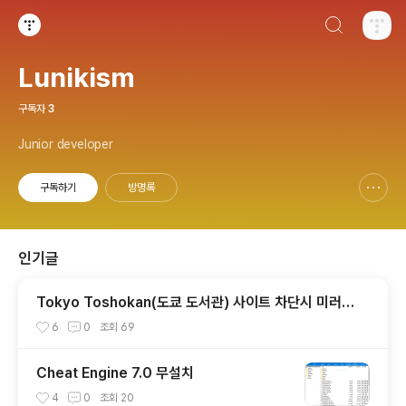
검색하기
티스토리
Lunikism
구독자
3
Junior developer
구독하기
방명록
신고하기 레이어
열기
인기글
Tokyo Toshokan(도쿄 도서관) 사이트 차단시 미러사
이트 접속방법
6
0
조회
69
Cheat Engine 7.0 무설치
4
0
조회
20