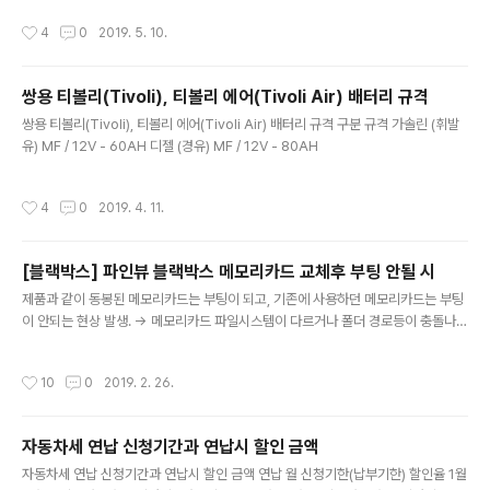
넉넉한 물(0.8L이상이라고 하니 물통의 2/3이상)과 투출
가.솔.린. 둘다 3글자경.유. = 디.젤. 둘다 2글자 휘발유와 가솔린, 경유와 디젤 모두
작성시간
4
0
2019. 5. 10.
되는 물을 받을 통이있으면 된다. 버츄오 플..
글자수가 각각 같기 때문에 위처럼 숙지하는것이 쉽고 편하다.
쌍용 티볼리(Tivoli), 티볼리 에어(Tivoli Air) 배터리 규격
글 내용
쌍용 티볼리(Tivoli), 티볼리 에어(Tivoli Air) 배터리 규격 구분 규격 가솔린 (휘발
유) MF / 12V - 60AH 디젤 (경유) MF / 12V - 80AH
작성시간
4
0
2019. 4. 11.
[블랙박스] 파인뷰 블랙박스 메모리카드 교체후 부팅 안될 시
글 내용
제품과 같이 동봉된 메모리카드는 부팅이 되고, 기존에 사용하던 메모리카드는 부팅
이 안되는 현상 발생. -> 메모리카드 파일시스템이 다르거나 폴더 경로등이 충돌나
서 그러는 것으로 추측. 해결: 하단의 링크를 통하여 SDFormatter 다운로드 후 설
치 다운로드 링크 : https://www.sdcard.org/downloads/formatter_4/eula
작성시간
10
0
2019. 2. 26.
_windows/index.htmlMirror : 부팅이 안되는 메모리카드를 리더기 연결하여 P
C연결 프로그램 실행 후 삽입한 SD카드 선택하여 Format 클릭 다시 메모리카드를
블랙박스에 삽입후 전원을 넣어주면 정상 부팅되는것을 확인
자동차세 연납 신청기간과 연납시 할인 금액
글 내용
자동차세 연납 신청기간과 연납시 할인 금액 연납 월 신청기한(납부기한) 할인율 1월