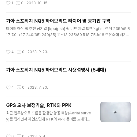
작성시간
1
0
2023. 10. 15.
조수석 사이즈(mm) 650 450 325 리필고무 현대모비스 품번 98351B1000 98
361AA000 블레이드 현대모비스 품번 98350O1000 98360AA100 98850
C5100 와이퍼 교체 방법은 아래 기아 유튜브 영상을 참고하자.
기아 스포티지 NQ5 하이브리드 타이어 및 공기압 규격
글 내용
타이어 형식 휠 추천 공기압 [kpa(psi)] 휠 너트 체결 토크(kgf·m 앞 뒤 235/65 R
17 7.0Jx17 240(35) 240(35) 11~13 235/60 R18 7.5Jx18 주유소에 비치된
타이어 공기압 주입기는 대부분 psi압력계를 사용하므로 35psi로 주입하면된다.
계절에 따라 덜넣거나 더 넣어도 된다.
작성시간
4
0
2023. 9. 23.
기아 스포티지 NQ5 하이브리드 사용설명서 (5세대)
작성시간
4
0
2023. 7. 20.
GPS 오차 보정기술, RTK와 PPK
글 내용
최근 업무상으로 드론을 활용한 항공 측량(Aerial surve
y)를 접하면서 자연스럽게 RTK와 PPK 용어를 보게되는
데 이 두 용어가 비슷하면서도 햇갈려서 아래처럼 정리해
본다. 두 용어 모두, GNSS 오차를 보정하는 방법이며, 쉽
작성시간
0
0
2023. 5. 4.