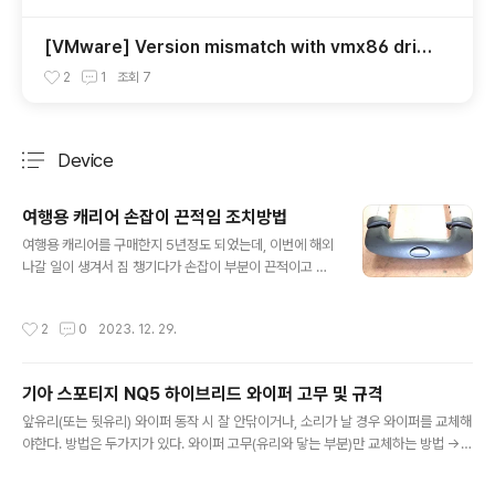
[VMware] Version mismatch with vmx86 driv
er 오류 발생시
2
1
조회
7
Device
분류 전체보기
주요 글 목록
여행용 캐리어 손잡이 끈적임 조치방법
글 내용
여행용 캐리어를 구매한지 5년정도 되었는데, 이번에 해외
나갈 일이 생겨서 짐 챙기다가 손잡이 부분이 끈적이고 손
에 검정때가 묻었다. 캐리어를 바꾸기에는 시간이 없고, 손
잡이 교체 또한 당장 어려워서 인터넷 검색 결과 간단하게
작성시간
2
0
2023. 12. 29.
해결되었다. 바로 소독용 알코올 솜이나 알코올이 함유된
손소독제로 닦으면 된다. 집에 소독용 알코올 솜이 있어서
바로 해봤다. 소독용 알코올 솜 약 10개 정도 사용하여 끈
기아 스포티지 NQ5 하이브리드 와이퍼 고무 및 규격
적임과 검정때를 닦아내었다. 플라스틱 (주로 pvc 재질)
글 내용
표면이 경화되어 나타나는 현상으로 알코올 용매로 표면을
앞유리(또는 뒷유리) 와이퍼 동작 시 잘 안닦이거나, 소리가 날 경우 와이퍼를 교체해
닦아내는 원리이다. 그래서 이렇게 알코올로 닦아내면 표
야한다. 방법은 두가지가 있다. 와이퍼 고무(유리와 닿는 부분)만 교체하는 방법 ->
면의 코팅과 같은 광이 사라진다.
비교적 저렴. 와이퍼 블레이드 전체 (마트 자동차용품 코너에서 파는 불*원 같은 와
이퍼 기성품) 스포티지 NQ5의 와이퍼 사이즈는 다음과 같다. 앞유리 뒷유리 운전석