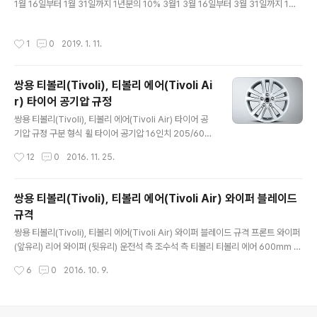
1월 16일부터 1월 31일까지 1년분의 10% 3월1 3월 16일부터 3월 31일까지 1년
분의 7.5% 6월 6월 16일부터 6월 30일까지 하반기분의 10% (1년분의 5%) 9월
9월 16일부터 9월 30일까지 하반기분의 5% (1년분의 2.5%) 자료 출처: 위택스 ,
작성시간
1
0
2019. 1. 11.
마카롱
쌍용 티볼리(Tivoli), 티볼리 에어(Tivoli Ai
r) 타이어 공기압 규정
글 내용
쌍용 티볼리(Tivoli), 티볼리 에어(Tivoli Air) 타이어 공
기압 규정 구분 형식 휠 타이어 공기압 16인치 205/60R
16" 6.0 J * 16" 35 psi /앞, 뒤 18인치 215/45R 18"
작성시간
12
0
2016. 11. 25.
6.5 J * 18" 32 psi /앞, 뒤 사진출처: http://m.gotivoli.
com/phone/style.html
쌍용 티볼리(Tivoli), 티볼리 에어(Tivoli Air) 와이퍼 블레이드
규격
글 내용
쌍용 티볼리(Tivoli), 티볼리 에어(Tivoli Air) 와이퍼 블레이드 규격 프론트 와이퍼
(앞유리) 리어 와이퍼 (뒷유리) 운전석 측 조수석 측 티볼리 티볼리 에어 600mm 4
00mm 275mm 250mm 24" 16" 11" 10"
작성시간
6
0
2016. 10. 9.