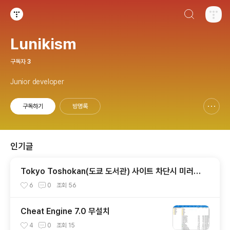
검색하기
티스토리
Lunikism
구독자
3
Junior developer
구독하기
방명록
신고하기 레이어
열기
인기글
Tokyo Toshokan(도쿄 도서관) 사이트 차단시 미러사
이트 접속방법
6
0
조회
56
Cheat Engine 7.0 무설치
4
0
조회
15