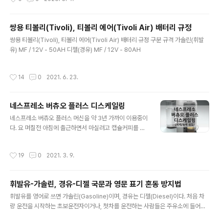
게 말하자면, 실시간(으로 오차를 보간하는지(RTK), 아니
면 작업종료 후에 일괄 처리(PPK)하는지에 따라 차이가 있
다. 우리가 흔히 아는 드론에는 GNSS(GPS를 비롯한 위
쌍용 티볼리(Tivoli), 티볼리 에어(Tivoli Air) 배터리 규정
성항법 시스템의 통칭) 수신기가 내장되어 있어, 이를 토대
글 내용
로 현재 기체의 위치를 정확하게 판별할 수 있다. 이 GNS
쌍용 티볼리(Tivoli), 티볼리 에어(Tivoli Air) 배터리 규정 구분 규격 가솔린(휘발
S의 인공위성은 모두 지구 대기권 밖에 존재하고 있고, 여
유) MF / 12V - 50AH 디젤(경유) MF / 12V - 80AH
러 GNSS위성에서 수신되는 신호를 드론의 GNSS수신기
로 전송받아 현재 위치를 계산할 수 있는데, 기상조건이나
작성시간
14
0
2021. 6. 23.
지형, 장애물 ..
네스프레소 버츄오 플러스 디스케일링
글 내용
네스프레소 버츄오 플러스 머신을 약 3년 가까이 이용중이
다. 요 며칠전 아침에 출근하면서 마실려고 캡슐커피를 내
릴려고 머신 예열을 했는데 아래 이미지처럼 버튼에 적색
과 녹색이 반반씩 점등되어 있었다. 일단 눌러서 커피는 추
작성시간
19
0
2021. 3. 9.
출되길래 텀블러에 담아서 출근은 했다. 메뉴얼을 찾아보
니 디스케일링(Descaling) 경고등이라고 한다. 메뉴얼에
는 디스케일 용액을 물과 희석해서 아래 동작을 따라하라
휘발유-가솔린, 경유-디젤 국문과 영문 표기 혼동 방지법
는데 네스프레소 홈페이지에서는 판매하고 있지 않길래 고
글 내용
객센터에 전화해서 물어봤다. 디스케일 용액은 석회질이
휘발유를 영어로 쓰면 가솔린(Gasoline)이며, 경유는 디젤(Diesel)이다. 처음 차
많은 외국(유럽이나 중국대륙 등)에서나 사용을 권하고 국
량 운전을 시작하는 초보운전자이거나, 첫차를 운전하는 사람들은 주유소에 들어가
내는 그냥 물로만 진행하면 된다고 한다. 따라서 준비물은
면 혼동하기 쉬운 용어이다. 쉽게 숙지하기 위해 아래 내용을 참고바란다. 휘.발.유. =