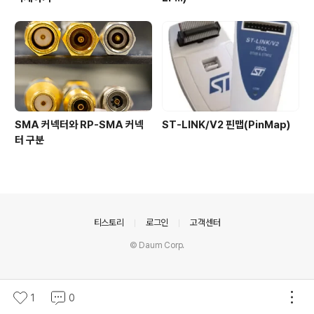
SMA 커넥터와 RP-SMA 커넥
ST-LINK/V2 핀맵(PinMap)
터 구분
의안내
티스토리
로그인
고객센터
© Daum Corp.
1
0