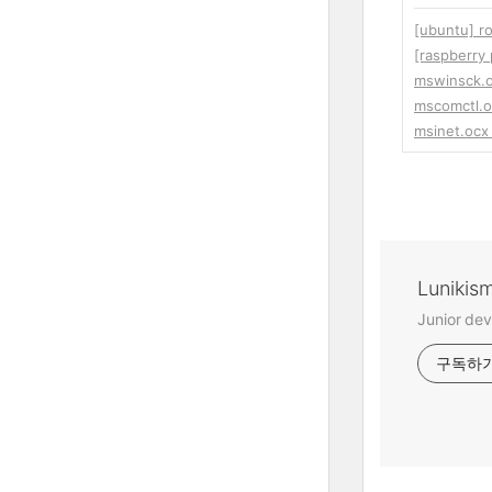
[ubuntu]
[raspberry 
mswinsck
mscomctl
msinet.o
Lunikis
Junior dev
구독하