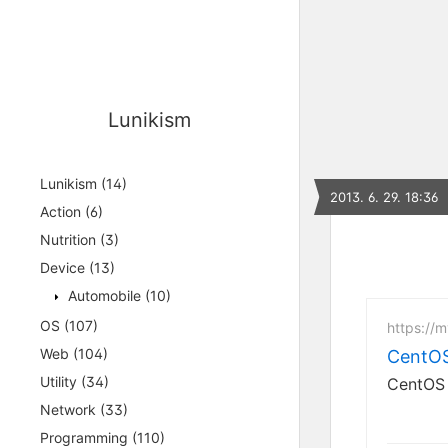
Lunikism
Lunikism
(14)
2013. 6. 29. 18:36
Action
(6)
Nutrition
(3)
Device
(13)
Automobile
(10)
OS
(107)
https://m
Web
(104)
CentO
Utility
(34)
CentO
Network
(33)
Programming
(110)