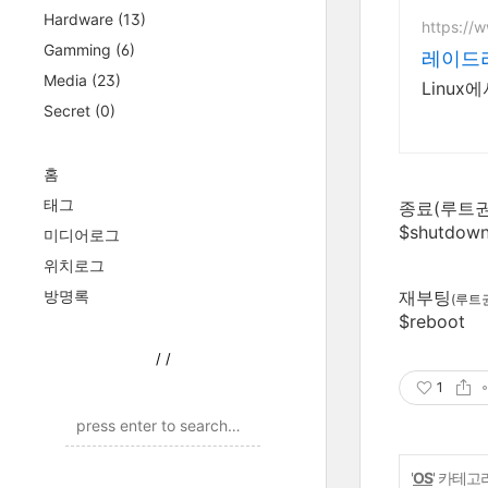
Hardware
(13)
https://
Gamming
(6)
레이드
Media
(23)
Linu
Secret
(0)
홈
태그
종료(루트권
$shutdown
미디어로그
위치로그
방명록
재부팅
(루트
$reboot
/
/
1
'
OS
' 카테고