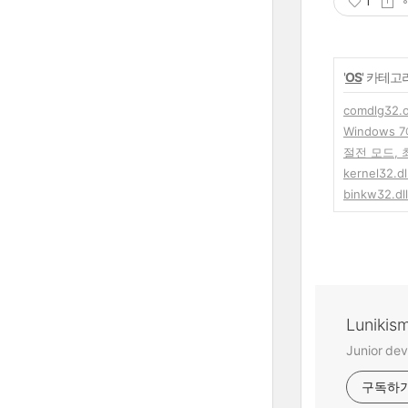
1
'
OS
' 카테고
comdlg32
Windows
절전 모드,
kernel32.
binkw32.d
Lunikis
Junior dev
구독하