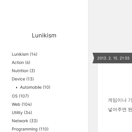
Lunikism
Lunikism
(14)
2013. 2. 15. 21:55
Action
(6)
Nutrition
(3)
Device
(13)
Automobile
(10)
OS
(107)
게임이나 기
Web
(104)
넣어주면 된
Utility
(34)
Network
(33)
Programming
(110)