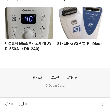
대성쎌틱 온도조절기 교체기(DS
ST-LINK/V2 핀맵(PinMap)
R-550A -> DR-240)
의안내
티스토리
로그인
고객센터
© Daum Corp.
0
0