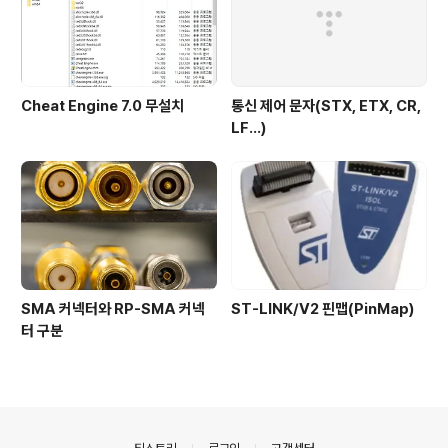
Cheat Engine 7.0 무설치
통신 제어 문자(STX, ETX, CR,
LF...)
SMA 커넥터와 RP-SMA 커넥
ST-LINK/V2 핀맵(PinMap)
터 구분
의안내