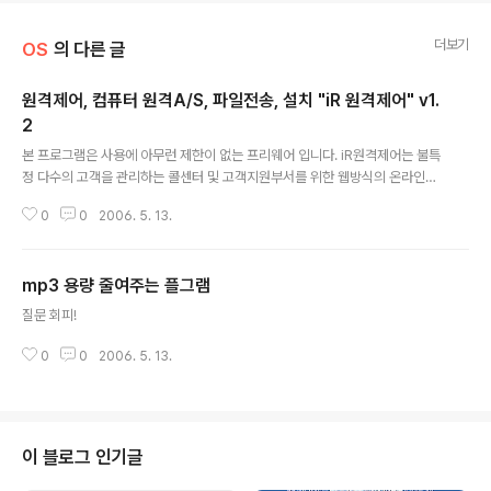
더보기
OS
의 다른 글
원격제어, 컴퓨터 원격A/S, 파일전송, 설치 "iR 원격제어" v1.
2
글 내용
본 프로그램은 사용에 아무런 제한이 없는 프리웨어 입니다. iR원격제어는 불특
정 다수의 고객을 관리하는 콜센터 및 고객지원부서를 위한 웹방식의 온라인고
객서비스입니다. 특정한 고객을 대상으로 하는 인터넷 a/s와는 달리 불특정 다
0
0
2006. 5. 13.
수의 고객을 더욱 손쉽게 관리하기 위하여 고객이 웹페이지에서 원클릭으로 바
로 접속이 가능한 웹방식의 원격제어 고객서비스입니다. 컴퓨터에 익숙치 않은
사용자라도 웹페이지에서 버튼만 클릭함으로 관리자가 직접 연결이 가능하며
mp3 용량 줄여주는 플그램
원격제어, 파일송수신 및 채팅, 원격으로 프로그램 교육까지 지원 가능합니다.
글 내용
완벽한 접속 - iR 원격제어는 사용자의 컴퓨터나 원격에서 접속하는 클라이언
질문 회피!
트 컴퓨터가 어떠한 네트워크 환경에 접속해 있더라도 접속이 가능하도록 합니
다. 즉, 컴퓨터가 유동IP나 사설 IP..
0
0
2006. 5. 13.
이 블로그 인기글