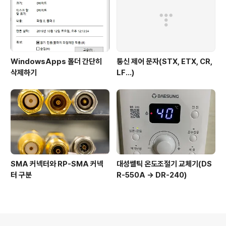
WindowsApps 폴더 간단히
통신 제어 문자(STX, ETX, CR,
삭제하기
LF...)
SMA 커넥터와 RP-SMA 커넥
대성쎌틱 온도조절기 교체기(DS
터 구분
R-550A -> DR-240)