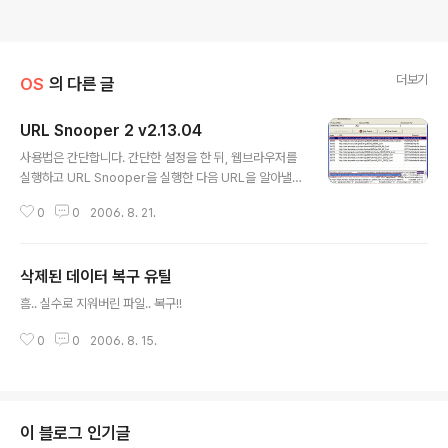
더보기
OS
의 다른 글
URL Snooper 2 v2.13.04
글 내용
사용법은 간단합니다. 간단한 설정을 한 뒤, 웹브라우저를
실행하고 URL Snooper을 실행한 다음 URL을 알아낼
사이트로 이동하면 URL Snooper이 해당 사이트에 속한
0
0
2006. 8. 21.
URL 목록을 추출하여 보여줍니다. 항목을 선택하면 하단
에 URL을 보여주어 이를 복사하고 다운로드 관리자나 웹
브라우저 주소창에 붙여넣고 다운로드를 받을 수 있습니
삭제된 데이터 복구 유틸
다. 단, 웹사이트에서 다운로드마저 금지해 놓은 경우라면
글 내용
다운로드가 불가능할 수 있습니다. (대부분의 유료 스트리
흠.. 실수로 지워버린 파일.. 복구!!
밍 서비스를 제공하는 사이트에서는 다운로드를 받지 못하
게 해둔 경우가 대부분입니다.) URL Snooper는 숨겨진
0
0
2006. 8. 15.
URL 주소를 알아내고자 할 때 유용하게 사용할 수 있는 프
로그램입니다.
이 블로그 인기글