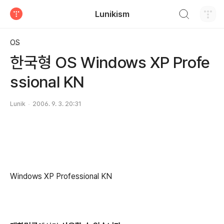
검색하기
Lunikism
티스토리
OS
한국형 OS Windows XP Profe
ssional KN
Lunik
2006. 9. 3. 20:31
Windows XP Professional KN