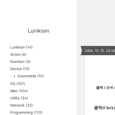
Lunikism
Lunikism
(14)
2006. 10. 15. 23:4
Action
(6)
Nutrition
(3)
Device
(13)
Automobile
(10)
OS
(107)
클럭 / 오버
Web
(104)
Utility
(34)
Network
(33)
클럭(Clock)
Programming
(110)