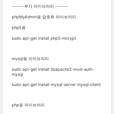
-------부가 라이브러리 -------
phpMyAdmin용 암호화 라이브러리
php5용
sudo apt-get install php5-mcrypt
mysql용 라이브러리
sudo apt-get install libapache2-mod-auth-
mysql
sudo apt-get install mysql-server mysql-client
php용 라이브러리