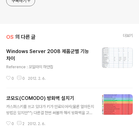
구독하기
더보기
OS
의 다른 글
Windows Server 2008 제품군별 기능
차이
글 내용
Reference : 꼬알라의 하얀집
0
0
2012. 2. 6.
코모도(COMODO) 방화벽 설치기
글 내용
카스퍼스키를 쓰고 있다가 키가 만료되어서(물론 얼마든지
방법은 있지만^^) 다른걸 한번 써볼까 해서 방화벽을 고르
던중. 괜찮은 사이트를 만났습니다. 방화벽 순위를 집계하
0
2
2012. 2. 6.
는 사이트인데, 순위를 보면 역시 코모도구나 하는 생각이
듭니다. 냉큼 코모도 사이트에서 다운로드 받았습니다. 다
운로드 받는데 조금 시간이 걸리더군요. 설치 시작!! 이단계