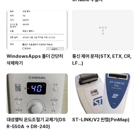
WindowsApps 폴더 간단히
통신 제어 문자(STX, ETX, CR,
삭제하기
LF...)
대성쎌틱 온도조절기 교체기(DS
ST-LINK/V2 핀맵(PinMap)
R-550A -> DR-240)