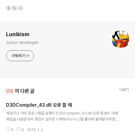
(새창열림)
로그 정보
Lunikism
Junior developer
구독하기
더보기
OS
의 다른 글
D3DCompiler_43.dll 오류 뜰 때
글 내용
게임이나 기타 프로그램을 실행시 D3DCompiler_43.dll 오류 발생시 아래
파일을 다운받아서 게임이 설치된 디렉토리나 시스템 폴더에 붙여넣어주면 된
다. 32비트 OS 일경우 C:\Windows\System3264비트 OS 일경우 C:\Wi
0
0
2013. 1. 2.
ndows\SysWOW64