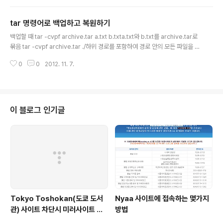
tar 명령어로 백업하고 복원하기
글 내용
백업할 때 tar -cvpf archive.tar a.txt b.txta.txt와 b.txt를 archive.tar로
묶음 tar -cvpf archive.tar ./하위 경로를 포함하여 경로 안의 모든 파일을 ar
chive.tar로 묶음 tar -zcvpf archive.tar.gz ./하위 경로를 포함하여 경로
0
0
2012. 11. 7.
안의 모든 파일을 gzip를 이용하여 archive.tar.gz로 압축함 복원할 때 tar -
xvpf archive.tararchive.tar 파일을 풂 tar -xvpf archive.tar.gz -C ./di
rarchive.tar.gz 파일을 dir 방에 파일을 풂 선택 명령어c : tar 파일을 만듦t :
파일 목록을 보임p : 파일 권한을 저장함v : 진행하는 내용을 화면에 보임x : ..
이 블로그 인기글
Tokyo Toshokan(도쿄 도서
Nyaa 사이트에 접속하는 몇가지
관) 사이트 차단시 미러사이트 접
방법
속방법