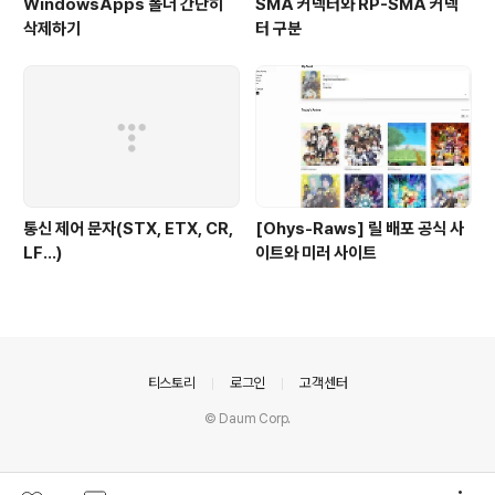
WindowsApps 폴더 간단히
SMA 커넥터와 RP-SMA 커넥
삭제하기
터 구분
통신 제어 문자(STX, ETX, CR,
[Ohys-Raws] 릴 배포 공식 사
LF...)
이트와 미러 사이트
의안내
티스토리
로그인
고객센터
© Daum Corp.