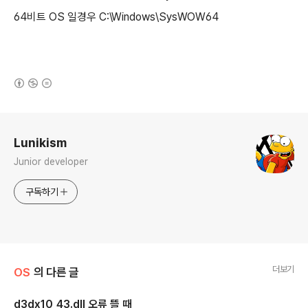
64비트 OS 일경우 C:\Windows\SysWOW64
(새창열림)
로그 정보
Lunikism
Junior developer
구독하기
더보기
OS
의 다른 글
d3dx10_43.dll 오류 뜰 때