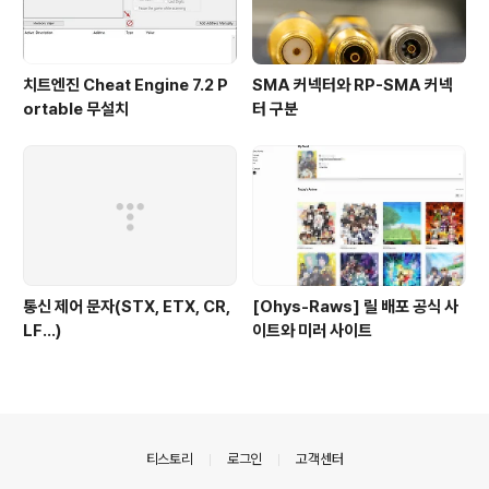
치트엔진 Cheat Engine 7.2 P
SMA 커넥터와 RP-SMA 커넥
ortable 무설치
터 구분
통신 제어 문자(STX, ETX, CR,
[Ohys-Raws] 릴 배포 공식 사
LF...)
이트와 미러 사이트
의안내
티스토리
로그인
고객센터