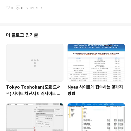
입력박스에 알맞게 입력해주고 continue를 눌러주면 비
뜯어내거나, 쥐어 짤때, 프록시를 이용하는 방법을 쓰는데, 그건 좀 복잡했으나,
슷한 폰트를 보여주네요.100% 찾아주지는 못하는것 같은
0
0
2012. 5. 7.
이건 웹상에서 바로 뜯어 쏴주니 괜찮은것 같음.쿠키같은건, 크롬 확장app중에
데, 최대한 비슷한 폰트를 찾아내줍니다~~
괜찮은거 쓰면 되고..
이 블로그 인기글
Tokyo Toshokan(도쿄 도서
Nyaa 사이트에 접속하는 몇가지
관) 사이트 차단시 미러사이트 접
방법
속방법