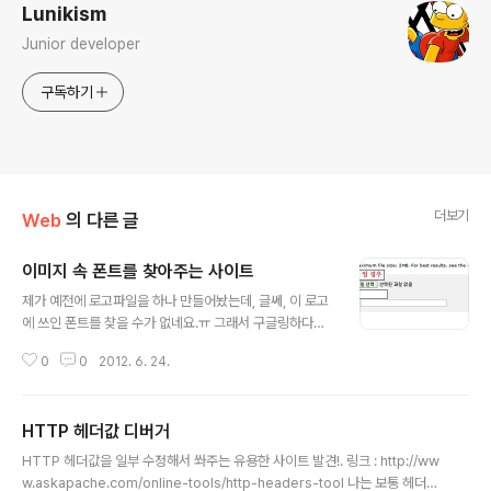
Lunikism
Junior developer
구독하기
더보기
Web
의 다른 글
이미지 속 폰트를 찾아주는 사이트
글 내용
제가 예전에 로고파일을 하나 만들어놨는데, 글쎄, 이 로고
에 쓰인 폰트를 찾을 수가 없네요.ㅠ 그래서 구글링하다가
찾은 곳 바로 WhatTheFont 입니다.~ 찾는 방법은 간단
0
0
2012. 6. 24.
합니다. 폰트가 쓰인 로고이미지나 기타 이미지를 찾아 열
어주거나웹상에 있는 경우라면 이미지 주소를 넣어주면 됩
니다. 그리고 continue를 눌러주면~ 다음과 같은 화면이
HTTP 헤더값 디버거
뜹니다. (페이지 로딩이 다소 있네요) 입력박스에 바로 위
글 내용
에 있는 글자를 입력해줍니다. 자동으로 입력되있지만, 글
HTTP 헤더값을 일부 수정해서 쏴주는 유용한 사이트 발견!. 링크 : http://ww
자 모양이나 색깔에 따라서 인식에 오류가 있는것 같네요.
w.askapache.com/online-tools/http-headers-tool 나는 보통 헤더값