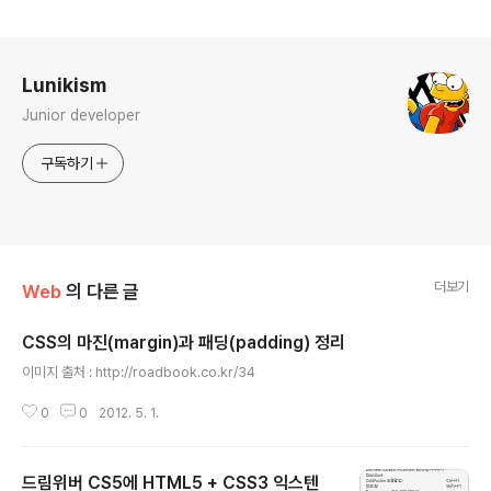
로그 정보
Lunikism
Junior developer
구독하기
더보기
Web
의 다른 글
CSS의 마진(margin)과 패딩(padding) 정리
글 내용
이미지 출처 : http://roadbook.co.kr/34
0
0
2012. 5. 1.
드림위버 CS5에 HTML5 + CSS3 익스텐