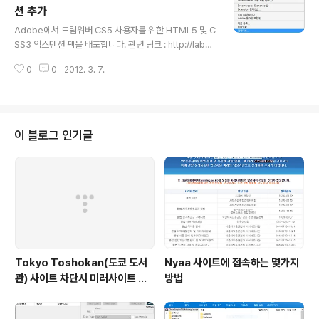
션 추가
글 내용
Adobe에서 드림위버 CS5 사용자를 위한 HTML5 및 C
SS3 익스텐션 팩을 배포합니다. 관련 링크 : http://labs.
adobe.com/technologies/html5pack/ 위의 링크로
0
0
2012. 3. 7.
이동하셔서 업데이트 해주셔도 되고 드림위버의 메뉴중에
서 도움말 - 업데이트 항목을 클릭하여 업데이트를 받으시
면 됩니다. 업데이트 후 드림위버를 재실행하시면 아래와
같이 익스텐션 메니저가 실행됩니다. HTML5팩이 설치되
었었으니 제거 항목이 있겠죠..^^ 활성화됨에 체크를 해주
이 블로그 인기글
시면 되겠습니다. 새문서를 열으시면 아래와 같이 HTML
5 레이아웃 2개가 있을겁니다. 새 문서를 열어서 HTML5
코딩 몇자 해봤습니다. 코드힌트도 HTML5를 지원하는군
요. 그럼. 즐거운 코딩하세요.
Tokyo Toshokan(도쿄 도서
Nyaa 사이트에 접속하는 몇가지
관) 사이트 차단시 미러사이트 접
방법
속방법