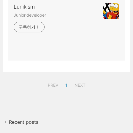
Lunikism
Junior developer
구독하기
PREV
1
NEXT
+ Recent posts