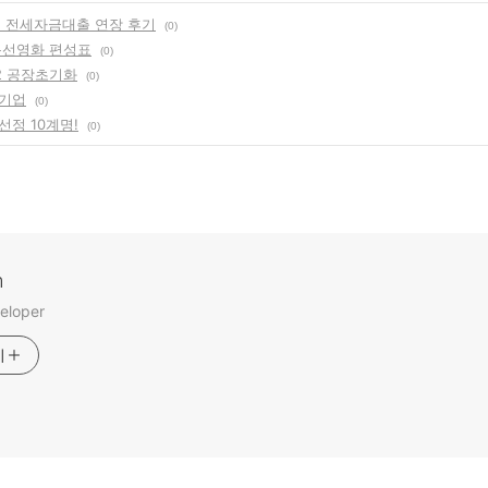
행 전세자금대출 연장 후기
(0)
석특선영화 편성표
(0)
 공장초기화
(0)
 기업
(0)
선정 10계명!
(0)
m
eloper
기