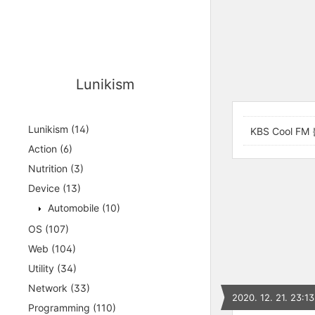
Lunikism
Lunikism
(14)
KBS Cool
Action
(6)
Nutrition
(3)
Device
(13)
Automobile
(10)
OS
(107)
Web
(104)
Utility
(34)
Network
(33)
2020. 12. 21. 23:13
Programming
(110)