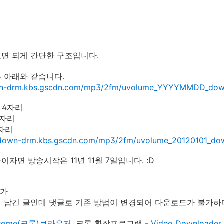
면 되게 간단한 구조입니다.
 아래와 같습니다.
own-drm.kbs.gscdn.com/mp3/2fm/uvolume_YYYYMMDD_do
년 4자리
2자리
2자리
/down-drm.kbs.gscdn.com/mp3/2fm/uvolume_20120101_d
이자면 방송시작은 11년 11월 7일입니다. :D
추가
 남긴 글인데 댓글로 기존 방법이 변경되어 다운로드가 불가하
rome(크롬)브라우저
, 크롬 확장프로그램 -
Video Downloader