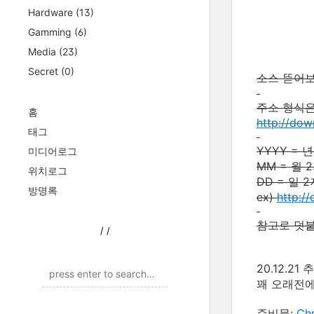
Hardware
(13)
Gamming
(6)
Media
(23)
Secret
(0)
소스 뜯어보
주소 형식은
홈
http://d
태그
YYYY = 
미디어로그
MM = 월 
위치로그
DD = 일 
방명록
ex)
http:/
참고로 덧붙
/
/
20.12.21 
꽤 오래전에
준비물:
Ch