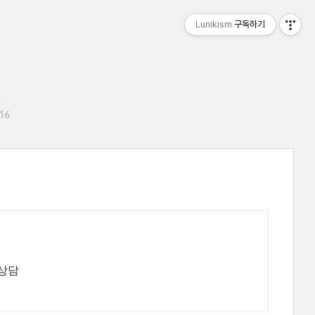
Lunikism
구독하기
:16
절상담