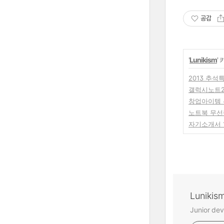
공감
'
Lunikism
'
2013 추
갤럭시노트2
창업아이템 
노트북 무선랜카
자기소개서 
Lunikis
Junior dev