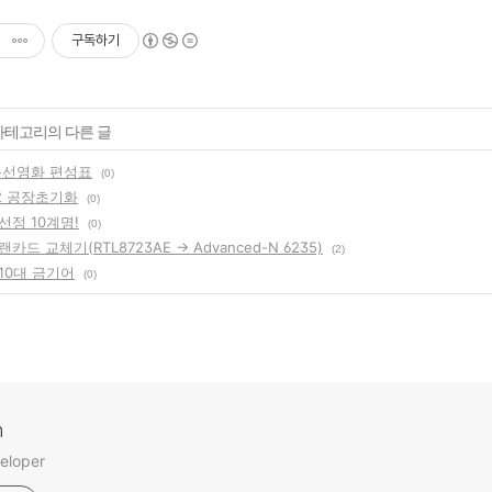
구독하기
 카테고리의 다른 글
석특선영화 편성표
(0)
 공장초기화
(0)
선정 10계명!
(0)
드 교체기(RTL8723AE → Advanced-N 6235)
(2)
10대 금기어
(0)
m
eloper