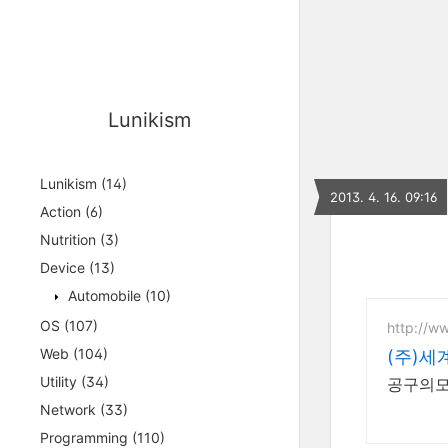
Lunikism
Lunikism
(14)
2013. 4. 16. 09:16
Action
(6)
Nutrition
(3)
Device
(13)
Automobile
(10)
OS
(107)
http://w
Web
(104)
(주)세
Utility
(34)
공구의모든
Network
(33)
Programming
(110)