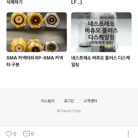
삭제하기
LF...)
SMA 커넥터와 RP-SMA 커넥
네스프레소 버츄오 플러스 디스케
터 구분
일링
의안내
티스토리
로그인
고객센터
© Daum Corp.
0
0