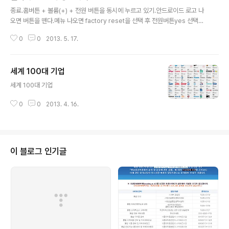
글 내용
족관계증명서(본인 기준) 신분증 주민등록초본과 가족관계증명서는 가까운 동
종료.홈버튼 + 볼륨(+) + 전원 버튼을 동시에 누르고 있기.안드로이드 로고 나
사무소 무인민원발급기에서 출력할수 있다. 이렇게 서류 3가지를 들고 영업점
오면 버튼을 뗀다.메뉴 나오면 factory reset을 선택 후 전원버튼yes 선택후
에 방문해서 대출연장을 진행..
전원버튼끝.
0
0
2013. 5. 17.
세계 100대 기업
글 내용
세계 100대 기업
0
0
2013. 4. 16.
이 블로그 인기글