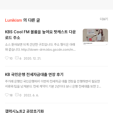
더보기
Lunikism
의 다른 글
KBS Cool FM 볼륨을 높여요 팟캐스트 다운
로드 주소
글 내용
소스 뜯어보면 되게 간단한 구조입니다. 주소 형식은 아래
와 같습니다. http://down-drm.kbs.gscdn.com/mp
3/2fm/uvolume_YYYYMMDD_down.mp3 YYYY =
10
6
2020. 12. 21.
년 4자리 MM = 월 2자리 DD = 일 2자리 ex) http://do
wn-drm.kbs.gscdn.com/mp3/2fm/uvolume_201
20101_down.mp3 참고로 덧붙이자면 방송시작은 11년
KB 국민은행 전세자금대출 연장 후기
11월 7일입니다. :D 20.12.21 추가 꽤 오래전에 남긴 글인
글 내용
데 댓글로 기존 방법이 변경되어 다운로드가 불가하다고
주거래 은행인 국민은행에서 이번에 전세자금 대출 연장을 진행하면서 필요한
하셔서 확인후 추가기재합니다. 준비물: Chrome(크롬)브
서류와 팁을 남겨본다. 전세 계약이 기본 2년이다 보니 은행 전세대출 또한 2년
라우저, 크롬 확장프로그램 - Video Downloader prof
이 만기이다. 은행과 대출상품마다 다르지만 내가 보유한 대출상품은 최장 10
essional 설치 1. KBS Cool FM 볼륨을 높여..
18
0
2022. 6. 6.
년간 연장가능하다. 사전에 영업점에 방문하여 대출 연장시 필요한 서류가 무엇
인지 상담했다. 은행에서 대출 연장은 만기로 부터 1달 이내부터 가능하다. 전세
대출 연장 시 필요 서류: 부동산 임대차 계약서(묵시적 연장의 경우에도 기존 계
갤럭시노트2 공장초기화
약서 지참) 주민등록초본(과거 주소 모두 나오게끔, 주민번호 뒷자리도 표기) 가