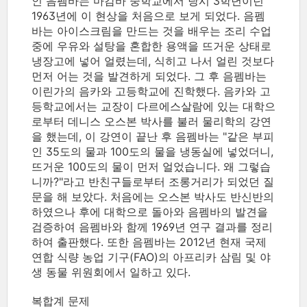
인 음펨바는 마감바 중학교에서 당시 3학년이던
1963년에 이 현상을 처음으로 보게 되었다. 음펨
바는 아이스크림을 만드는 것을 배우는 조리 수업
중에 우유와 설탕을 혼합한 용액을 뜨거운 상태로
냉장고에 넣어 얼렸는데, 식히고 나서 얼린 것보다
먼저 어는 것을 발견하게 되었다. 그 후 음펨바는
이린가의 음카와 고등학교에 진학했다. 음카와 고
등학교에서는 교장이 다르에스살람에 있는 대학으
로부터 데니스 오스본 박사를 불러 물리학의 강연
을 했는데, 이 강연이 끝난 후 음펨바는 "같은 부피
인 35도의 물과 100도의 물을 냉동실에 넣었더니,
뜨거운 100도의 물이 먼저 얼었습니다. 왜 그렇습
니까?"라고 반친구들로부터 조롱거리가 되었던 질
문을 해 보았다. 처음에는 오스본 박사도 반신반의
하였으나 후에 대학으로 돌아와 음펨바의 발견을
검증하여 음펨바와 함께 1969년 연구 결과를 정리
하여 출판했다. 또한 음펨바는 2012년 현재 국제
연합 식량 농업 기구(FAO)의 아프리카 삼림 및 야
생 동물 위원회에서 일하고 있다.
복합계 문제