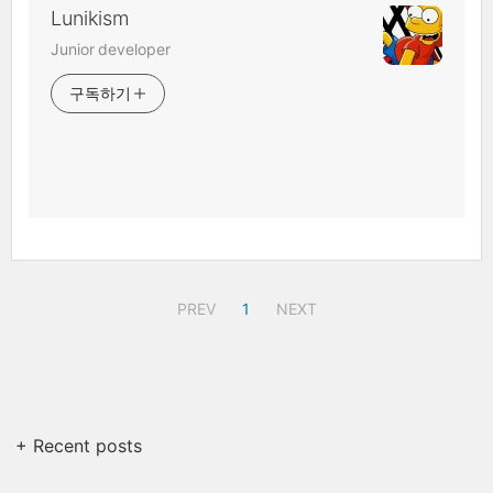
Lunikism
Junior developer
구독하기
PREV
1
NEXT
+ Recent posts