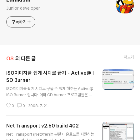
Junior developer
구독하기
더보기
OS
의 다른 글
ISO이미지를 쉽게 시디로 굽기 - Active@ I
SO Burner
글 내용
ISO이미지를 쉽게 시디로 구울 수 있게 해주는 Active@
ISO Burner 입니다. 여타 CD burner 프로그램들은 너
무 복잡하고 무거워서 사용하기 불편했는데 이 프로그램은
0
0
2008. 7. 21.
설치도 필요없고 심플하고 굉장히 가벼워서 사용하기 편하
네요. ISO-burner.zip Unzip archive and run the e
xecutable. Download ISO-burner.exe Download
Net Transport v2.60 build 402
the utility and run it Download IsoBurner-Setup.
글 내용
exe Installation package Download Active@ ISO
Net Transport (NetXfer)는 분할 다운로드를 지원하는
Burner software is free for distribution and com