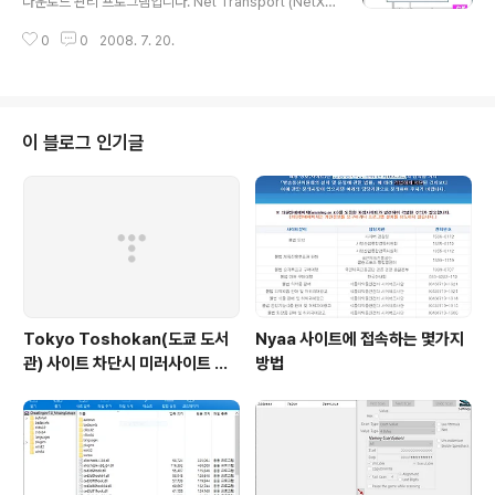
다운로드 관리 프로그램입니다. Net Transport (NetXf
mercial use.거기다가 프리웨어이니 금상첨화!
er) 특징 파일 분할 다운로드(최대 10개로 분할) : 이어받
0
0
2008. 7. 20.
기 지원(FTP 서버에서 지원 시) 동시에 여러 개의 파일 다
운로드 웹 페이지 내의 파일 모두 다운로드 및 선택 다운로
드 가능 사이트 탐색기를 이용한 FTP 서버 접속 및 파일
다운로드 다양한 프로토콜을 통한 다운로드 가능 : http/ht
tps : FTP/SSL(Secure Sockets Layer)/SFTP(SSH
이 블로그 인기글
File transfer Protocol) : MMS(Microsoft Media S
ervices) : RTSP(Real-Time Streaming Protocol)
: PNM(rename PN..
Tokyo Toshokan(도쿄 도서
Nyaa 사이트에 접속하는 몇가지
관) 사이트 차단시 미러사이트 접
방법
속방법