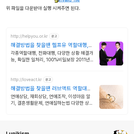
위 파일을 다운받아 실행 시켜주면 된다.
http://helpyou.or.kr
광고
해결방법을 찾을땐 헬프유 역할대행,
상황연출 전문업체
각종역할대행, 전화대행, 다양한 상황 해결가
능, 확실한 일처리, 100%비밀보장 2011년
개업 최다 이용업체, 압도적 재이용율
http://loveact.kr
광고
해결방법을 찾을땐 러브액트 역할대행
운영 실전경험 충분
연애상담, 재회상담, 연애조작, 이성마음 알
기, 결혼생활문제, 연애잘하는법 다양한 상황
처리가능업체, 현실적으로 도움이 되는 상담,
일단 문의부탁드립니다.
로그 정보
Lunikism