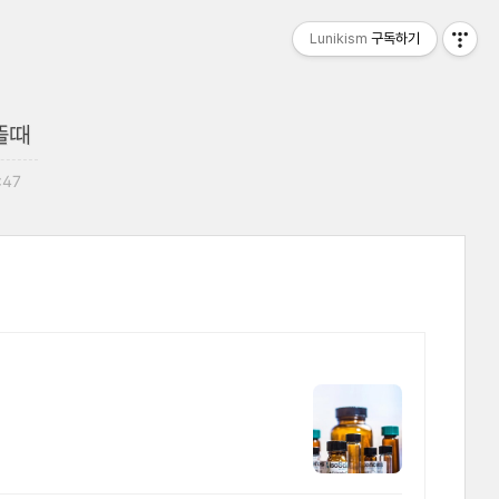
Lunikism
구독하기
류뜰때
:47