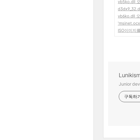
vb5ko.dl
d3dx9_32.
vb6ko.dll
'msinet
ISO이미지를 
Lunikis
Junior dev
구독하