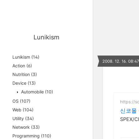
Lunikism
Lunikism
(14)
2008. 12. 16. 08:47
Action
(6)
Nutrition
(3)
Device
(13)
Automobile
(10)
OS
(107)
https://s
Web
(104)
신코몰 
Utility
(34)
SPEX/C
Network
(33)
Programming
(110)