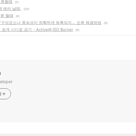
l 오류뜰때
(1)
dll 에러 날때.
(10)
 오류 뜰때
(4)
.ocx'구성요소나 종속성이 정확하게 등록되지... 오류 해결방법
(3)
쉽게 시디로 굽기 - Active@ ISO Burner
(0)
m
eloper
기