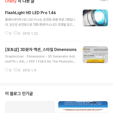
Utility
의 다른 글
FlashLight HD LED Pro 1.46
글 내용
플래시라이트 HD LED Pro는 손전등 응용 프로그램입니
다, 당신은 손전등으로 전화 화면이나 LED 조명을 빛으로
사용할 수 있습니다. v1.46：https://www.dropbox.c
0
0
2013. 1. 22.
om/s/9ktztsqu3mew3gm/fl46.apk - Respects si
lent mode- Root mode fixes- Various compatibi
lity and stability fixes
[포토샵] 3D문자 액션, 스타일 Dimensions
글 내용
Graphicriver - Dimensions - 3D Generator Acti
onATN + ASL + PDF | 938.5 Kb The Photoshop
Action ‘Dimensions’, helps you to generate what
0
0
2013. 1. 9.
ever you want (text, image, shape, etc,) in 3D. Fe
atures:-Variety of directions: 9 directions ready
to use.-Different Depths: 10 depths ready to us
e.-Shadows: 2 types of shadows are available.
Multidirectional shadow and Underneath shado
이 블로그 인기글
w.-Easy to change: The cha..