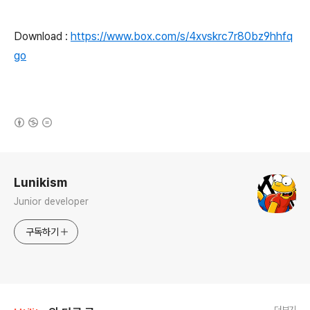
Download :
https://www.box.com/s/4xvskrc7r80bz9hhfq
go
(새창열림)
로그 정보
Lunikism
Junior developer
구독하기
더보기