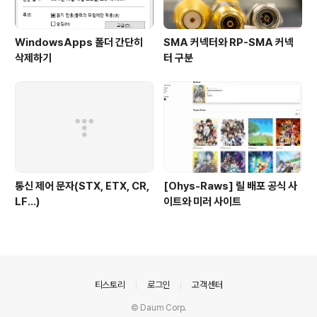
WindowsApps 폴더 간단히
SMA 커넥터와 RP-SMA 커넥
삭제하기
터 구분
통신 제어 문자(STX, ETX, CR,
[Ohys-Raws] 릴 배포 공식 사
LF...)
이트와 미러 사이트
의안내
티스토리
로그인
고객센터
© Daum Corp.