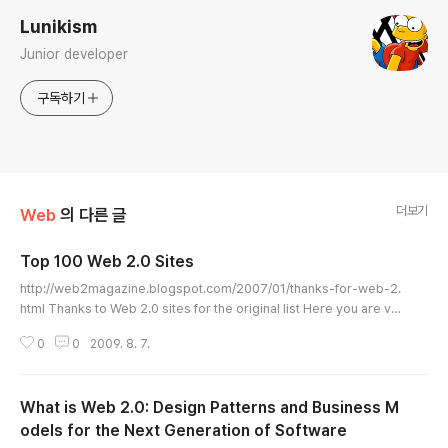
Lunikism
Junior developer
구독하기
더보기
Web
의 다른 글
Top 100 Web 2.0 Sites
글 내용
http://web2magazine.blogspot.com/2007/01/thanks-for-web-2.
html Thanks to Web 2.0 sites for the original list Here you are ver
sion 2.0 of the top 100 web 2.0 sites thanks for your comments.
0
0
2009. 8. 7.
By commenting on this post you will help enhancing the listing an
d ordering . Programming Ajaxlines: Ajax related tutorials, article
s and review, in a web 2.0 design. ma.gnolia: Build your web site
What is Web 2.0: Design Patterns and Business M
and build c..
odels for the Next Generation of Software
글 내용