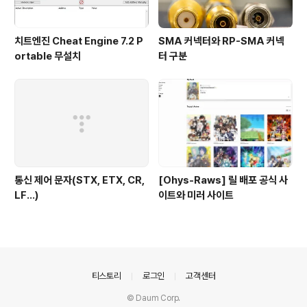
치트엔진 Cheat Engine 7.2 P
SMA 커넥터와 RP-SMA 커넥
ortable 무설치
터 구분
통신 제어 문자(STX, ETX, CR,
[Ohys-Raws] 릴 배포 공식 사
LF...)
이트와 미러 사이트
의안내
티스토리
로그인
고객센터
© Daum Corp.