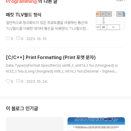
Programming
의 다른 글
패킷 TLV필드 형식
글 내용
일반적으로 정규화되지 않은 프로토콜을 사용하는 통신에
TLV필드를 이용한 데이터 통신을 사용한다. TLV필드란 T
ype, Length, Value 이 3가지의 앞자리의 줄임말로, 크
0
0
2023. 10. 31.
기가 가변적(Length)인 값(Value)을 형식(Type)과 함께
정의시킨 필드 구조이다. 이더넷을 이용한 TCP 통신에도
많이 쓰이며, 시리얼통신으로 주변기기 제어에도 많이 사
[C/C++] Print Formatting (Print 포맷 문자)
용한다. 일반적으로 개발에 사용되는 패킷의 구조는 크게
글 내용
헤더(Header), 페이로드(Payload), 체크섬(Checksu
Data Type(s)Format Specifier(s) uint8_t, uint16_t %u (Unsigned) ui
m) 또는 CRC 필드로 구성된다. TLV는 적은 메모리 공간
nt32_t %lu (Long Unsigned) int8_t, int16_t %d (Decimal - Signed) i
으로 가변적인 데이터를 송수신하기 위한 효율적이고, 간
nt32_t %ld (Long Decimal - Signed) uint8_t, uint16_t, int8_t, int16_t
단한 구조가 특징이다.
0
0
2023. 10. 24.
%x (Hexadecimal - Lowercase), %X (Hexadecimal - Uppercase)
uint32_t, int32_t %lx (Long Hexadecimal - Lowercase), %lX (Long
Hexadecimal - Uppercase) float, double %f (Float)
이 블로그 인기글