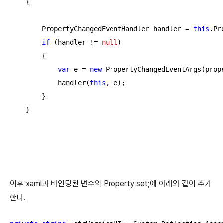
    {

        PropertyChangedEventHandler handler = 
this
.Pr
if
 (handler != 
null
)

        {

var
 e = 
new
 PropertyChangedEventArgs(prope
            handler(
this
, e);

        }

    }
이후 xaml과 바인딩된 변수의 Property set;에 아래와 같이 추가
한다.