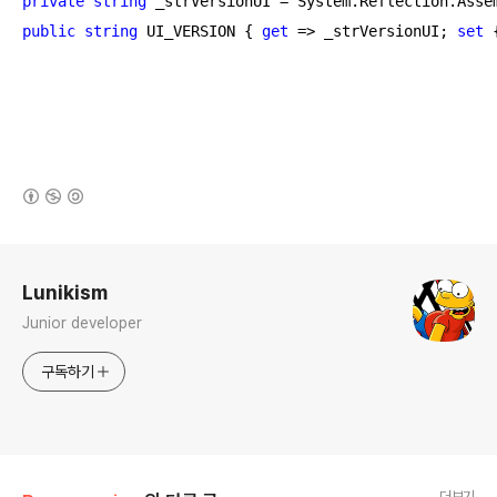
private
string
public
string
 UI_VERSION { 
get
 => _strVersionUI; 
set
 
(새창열림)
로그 정보
Lunikism
Junior developer
구독하기
더보기