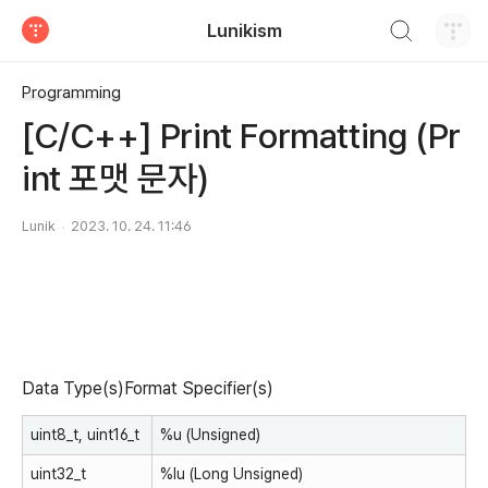
검색하기
Lunikism
티스토리
Programming
[C/C++] Print Formatting (Pr
int 포맷 문자)
Lunik
2023. 10. 24. 11:46
Data Type(s)Format Specifier(s)
uint8_t
,
uint16_t
%u
(Unsigned)
uint32_t
%lu
(Long Unsigned)