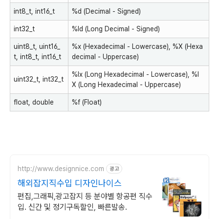
int8_t
,
int16_t
%d
(Decimal - Signed)
int32_t
%ld
(Long Decimal - Signed)
uint8_t
,
uint16_
%x
(Hexadecimal - Lowercase),
%X
(Hexa
t
,
int8_t
,
int16_t
decimal - Uppercase)
%lx
(Long Hexadecimal - Lowercase),
%l
uint32_t
,
int32_t
X
(Long Hexadecimal - Uppercase)
float
,
double
%f
(Float)
http://www.designnice.com
광고
해외잡지직수입 디자인나이스
편집,그래픽,광고잡지 등 분야별 항공편 직수
입. 신간 및 정기구독할인, 빠른발송.