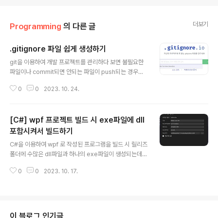
더보기
Programming
의 다른 글
.gitignore 파일 쉽게 생성하기
글 내용
git을 이용하여 개발 프로젝트를 관리하다 보면 불필요한
파일이나 commit되면 안되는 파일이 push되는 경우가
있다. 이를 방지하고자 .gitignore (확장자 없으며, 맨 앞
0
0
2023. 10. 24.
에 .(dot)으로 시작) 파일을 루트 디렉토리에 생성하면 된
다. 구글링을 하면 관련 사용법등이 많이 나와있는데, 자신
의 개발 프로젝트의 환경에 따라 customizing 하기 어렵
[C#] wpf 프로젝트 빌드 시 exe파일에 dll
다. (귀찮다.) 아래 사이트에서 검색창에 프로젝트 키워드
(개발툴, 개발언어 등)을 입력하면 한번에 생성된 .gitigno
포함시켜서 빌드하기
글 내용
re 파일을 다운로드 받을 수 있다. https://www.toptal.c
C#을 이용하여 wpf 로 작성된 프로그램을 빌드 시 릴리즈
om/developers/gitignore/ gitignore.io Create u
폴더에 수많은 dll파일과 하나의 exe파일이 생성되는데
seful .gitignore files for your project..
배포 시 어려움이 있다. 예전에는 nuget 패키지에 관련 툴
0
0
2023. 10. 17.
(Costura.Fody)가 있었는데 최근에는 업데이트가 이루
어지지 않는지 적용에 어려움이 있어 아래와 같은 방법을
찾았다. 프로젝트를 오른쪽 마우스 눌러서 게시옵션을 아
래와 같이 추가한다. 이후 빌드 후 게시를 눌러 publish 디
렉토리 하위에 exe파일 하나와 pdb파일 하나씩만 생성
이 블로그 인기글