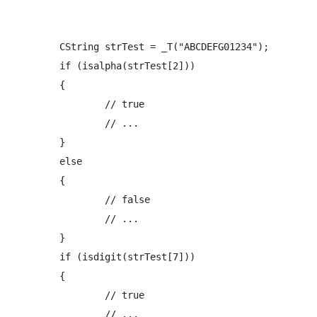
	CString strTest = _T("ABCDEFG01234");

	if (isalpha(strTest[2]))

	{

		// true

		// ...

	}

	else

	{

		// false

		// ...

	}

	if (isdigit(strTest[7]))

	{

		// true

		// ...
