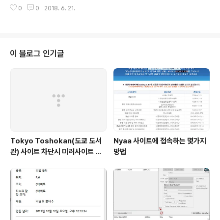
한 경우, 테스트를 마치고 최적화 단계, 그냥 빈줄이 너무
정보 생성' , '프로그램 데이터베이스 파일 생성' 부분만 변
0
0
2018. 6. 21.
많아 보기 싫어서.. 한두줄이면 그냥 지우는데 10줄이 넘어
경하면 된다.
가면 슬슬 지루하고 짜증이 나기 마련.. 찾아보니 간단한 정
규식으로 빈줄만 삭제가 가능하다. VisualStduio에서 찾
기 및 바꾸기 (단축기 Ctrl + Shift + F)^(?([^\r\n])\s)*
\r?$\r?\n 찾을 내용에 위 문자열을 넣고 바꿀내용은 비워
이 블로그 인기글
둔 상태에서 정규식 사용에 체크하고 사용하면 된다. 찾는
위치를 선택영역 또는 현재문서로 한정해서 사용해야한다.
보통 이 항목이 전체 솔루션으로 되있는데 이상태에서 모
두 바꾸기를 해버리면 리소스 파일까지 바꿔버리니..
Tokyo Toshokan(도쿄 도서
Nyaa 사이트에 접속하는 몇가지
관) 사이트 차단시 미러사이트 접
방법
속방법