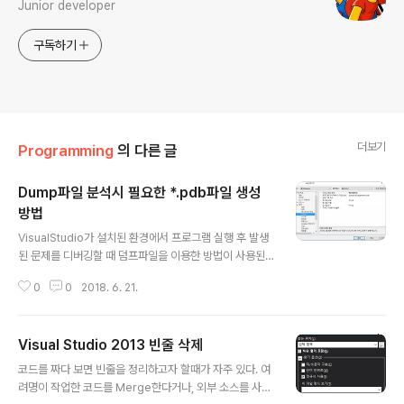
Junior developer
구독하기
더보기
Programming
의 다른 글
Dump파일 분석시 필요한 *.pdb파일 생성
방법
글 내용
VisualStudio가 설치된 환경에서 프로그램 실행 후 발생
된 문제를 디버깅할 때 덤프파일을 이용한 방법이 사용된
다. 물론, 브레이크포인트 걸어서 추적하는 방법이 가장(?)
0
0
2018. 6. 21.
빠를테지만, 디버깅 상태로 실행된 경우가 아닌경우에는
덤프파일로 확인하는 방법을 사용한다. 일단 프로그램에서
크래쉬가 나거나, Leak등이 발생해서 프로그램이 종류될
Visual Studio 2013 빈줄 삭제
때, 덤프파일(*.dmp)이 생성되도록 코드를 추가해야한다.
글 내용
이부분은 구글링으로 손쉽게 찾을 수 있다. (키워드 : mini
코드를 짜다 보면 빈줄을 정리하고자 할때가 자주 있다. 여
Dump) pdb파일은 프로젝트 설정에서 생성하도록 설정
려명이 작업한 코드를 Merge한다거나, 외부 소스를 사용
할 수 있다. 프로젝트 속성- 링커 - 디버깅 탭에서 '디버그