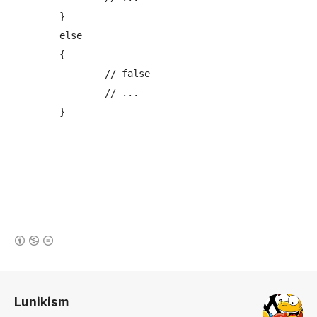
	}

	else

	{

		// false

		// ...

	}
(새창열림)
로그 정보
Lunikism