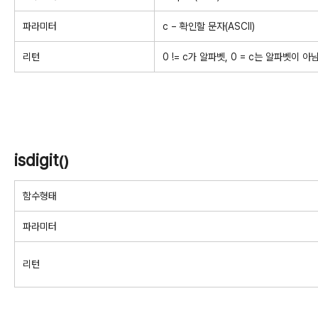
파라미터
c − 확인할 문자(ASCII)
리턴
0 != c가 알파벳, 0 = c는 알파벳이 아
isdigit
()
함수형태
파라미터
리턴