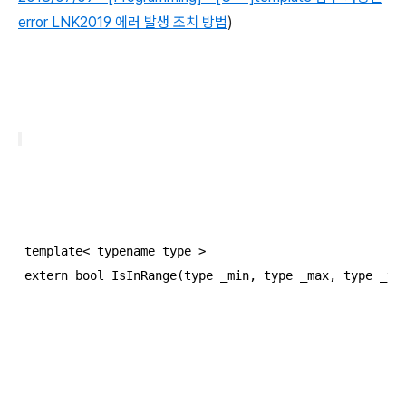
error LNK2019 에러 발생 조치 방법
)
template< typename type > 

extern bool IsInRange(type _min, type _max, type _va