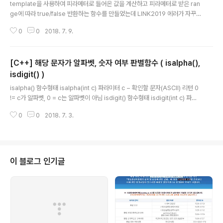
template을 사용하여 피라메터로 들어온 값을 계산하고 피라메터로 받은 ran
ge에 따라 true/false 반환하는 함수를 만들었는데 LINK2019 에러가 자꾸
발생한다. 구글링해보니 선언만 있고 정의가 없을때 발생한다는데 .h와 .cpp에
0
0
2018. 7. 9.
선언과 정의 잘 되어 있는데 자꾸 에러가 나서 삽질만 반나절 했다. 점심 먹고 들
어와서 다시 템플릿은 클래스가 아니다 말그대로 '틀'일 뿐이다, 라는 설명과 함
께 한곳에서 선언과 정의가 이뤄저야 한다는 것이다. 이것이 뭔말이냐 하면 그
[C++] 해당 문자가 알파벳, 숫자 여부 판별함수 ( isalpha(),
냥 헤더파일에 선언과 함께 동시에 정의까지 해버리라는거다. 선언부 ( test.h)
template extern bool IsInRange(type _min, type _max, type _va
isdigit() )
글 내용
l);..
isalpha() 함수형태 isalpha(int c) 파라미터 c − 확인할 문자(ASCII) 리턴 0
!= c가 알파벳, 0 = c는 알파벳이 아님 isdigit() 함수형태 isdigit(int c) 파라
미터 c − 확인할 문자(ASCII) 리턴 0 != c가 숫자, 0 = c는 숫자가 아님 CStri
0
0
2018. 7. 3.
ng strTest = _T("ABCDEFG01234"); if (isalpha(strTest[2])) { // true
// ... } else { // false // ... } if (isdigit(strTest[7])) { // true // ... } else {
// false // ... }
이 블로그 인기글