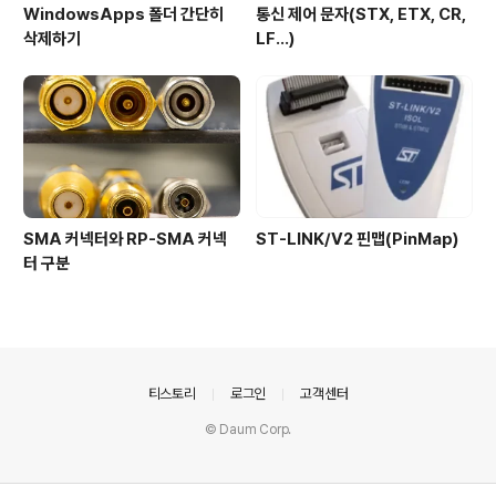
WindowsApps 폴더 간단히
통신 제어 문자(STX, ETX, CR,
삭제하기
LF...)
SMA 커넥터와 RP-SMA 커넥
ST-LINK/V2 핀맵(PinMap)
터 구분
의안내
티스토리
로그인
고객센터
© Daum Corp.