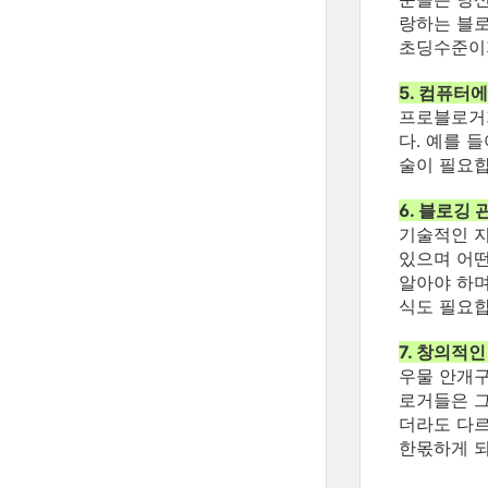
랑하는 블로
초딩수준이
5. 컴퓨터
프로블로거가
다. 예를 
술이 필요합
6. 블로깅 
기술적인 
있으며 어떤
알아야 하며
식도 필요합
7. 창의적
우물 안개구
로거들은 그
더라도 다르
한몫하게 되