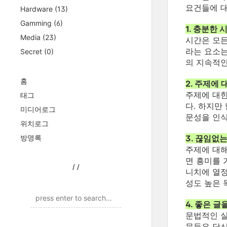
요건들에 
Hardware
(13)
Gamming
(6)
1. 충분한 
Media
(23)
시간은 모
라는 요소는
Secret
(0)
의 지속적인
홈
2. 주제에
주제에 대한
태그
다. 하지만
미디어로그
문성을 인
위치로그
방명록
3. 끊임없
주제에 대해
면 흥미를 
/
/
니치에 열정
성도 높은 
4. 좋은 글
문법적인 실
문들은 당신