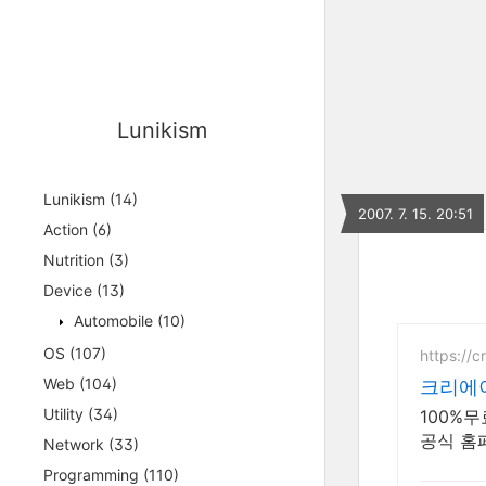
Lunikism
Lunikism
(14)
2007. 7. 15. 20:51
Action
(6)
Nutrition
(3)
Device
(13)
Automobile
(10)
OS
(107)
https://c
Web
(104)
크리에
Utility
(34)
100%
공식 홈
Network
(33)
Programming
(110)