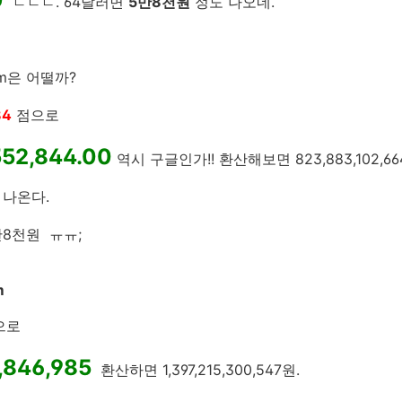
ㄷㄷㄷ. 64달러면
5만8천원
정도 나오네.
com은 어떨까?
84
점으로
552,844.00
역시 구글인가!! 환산해보면 823,883,102,6
 나온다.
5만8천원 ㅠㅠ;
m
으로
,846,985
환산하면 1,397,215,300,547원.