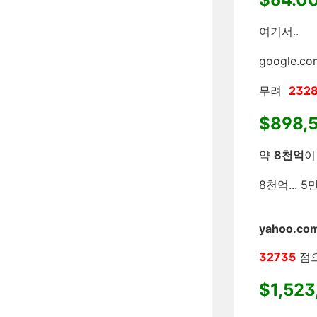
여기서..
google.
무려
232
$898,
약
8천억
이
8천억... 
yahoo.co
32735
점
$1,523