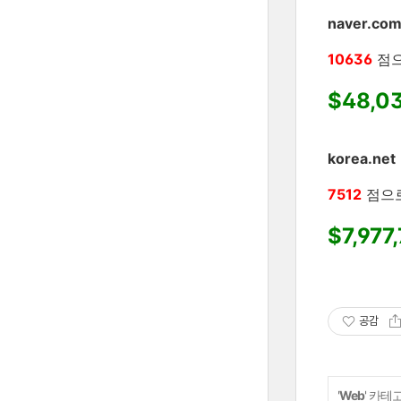
naver.co
10636
점
$48,03
korea.net
7512
점으
$7,977
공감
'
Web
' 카테