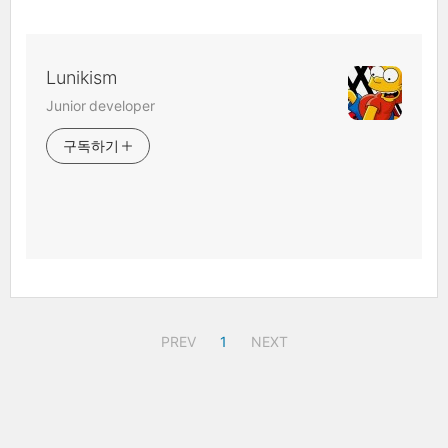
Lunikism
Junior developer
구독하기
PREV
1
NEXT