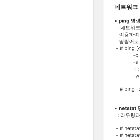
네트워크 
▪
ping 명
: 네트워크
이용하여 
명령어로 결
- # ping 
-c : p
-s : p
-i : p
-w : p
- # ping 
▪
netsta
: 라우팅과
- # net
- # netst