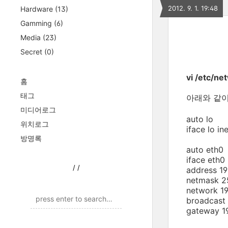
2012. 9. 1. 19:48
Hardware
(13)
Gamming
(6)
Media
(23)
Secret
(0)
vi /etc/ne
홈
태그
아래와 같이
미디어로그
auto lo
위치로그
iface lo i
방명록
auto eth0
iface eth0 
/
/
address 19
netmask 2
network 19
broadcast 
gateway 19