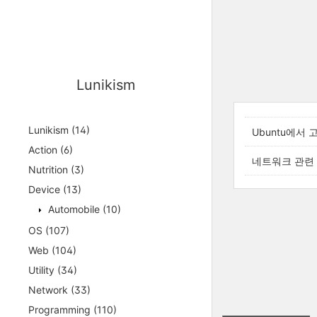
Lunikism
Lunikism
(14)
Ubuntu에서
Action
(6)
네트워크 관련
Nutrition
(3)
Device
(13)
Automobile
(10)
OS
(107)
Web
(104)
Utility
(34)
Network
(33)
Programming
(110)