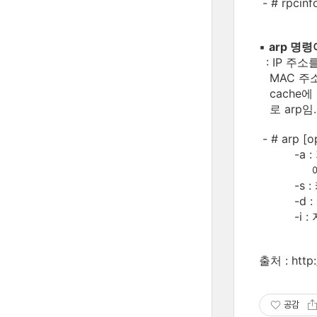
- # rpc
▪
arp 명령
: IP 주소
MAC 주소
cache에
로 arp임.
- # arp [
-a : 지
에 들어
-s : 캐
-d : 캐
-i : 지
출처 : http
공감