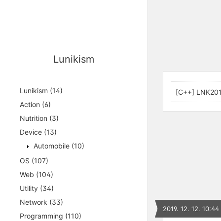
Lunikism
Lunikism
(14)
[C++] LNK201
Action
(6)
Nutrition
(3)
Device
(13)
Automobile
(10)
OS
(107)
Web
(104)
Utility
(34)
Network
(33)
2019. 12. 12. 10:44
Programming
(110)