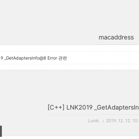
macaddress
9 _GetAdaptersInfo@8 Error 관련
[C++] LNK2019 _GetAdaptersI
Lunik
2019. 12. 12. 10