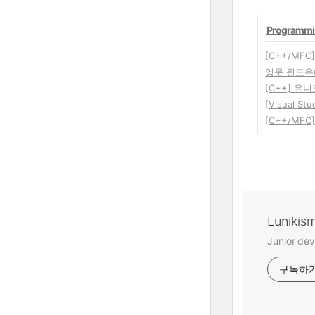
'
Programmi
[C++/MFC
영문 윈도우에
[C++] 
[Visual 
[C++/MF
Lunikis
Junior dev
구독하