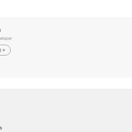
m
eloper
기
s