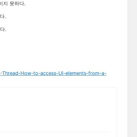
이지 못하다.
다.
다.
-Thread-How-to-access-UI-elements-from-a-