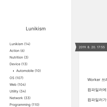
Lunikism
Lunikism
(14)
2019. 8. 20. 17:55
Action
(6)
Nutrition
(3)
Device
(13)
Automobile
(10)
OS
(107)
Worker
Web
(104)
컴파일러에
Utility
(34)
Network
(33)
컴파일러가 
Programming
(110)