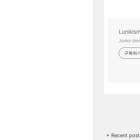
Lunikis
Junior dev
구독하
+ Recent post