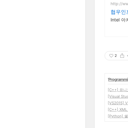
http://
협우인포
Inte
2
'
Programmi
[C++] 
[Visual 
[VS2015] V
[C++] XML
[Python] 쉘