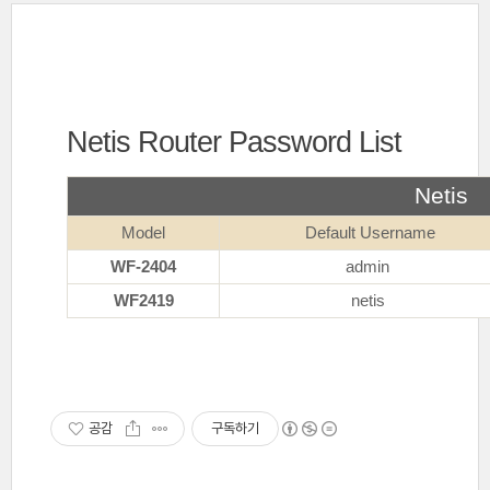
Netis Router Password List
Netis
Model
Default Username
WF-2404
admin
WF2419
netis
공감
구독하기