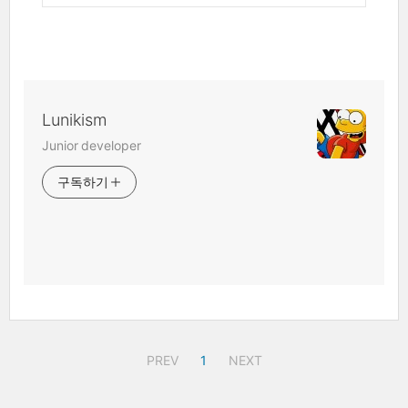
Lunikism
Junior developer
구독하기
PREV
1
NEXT