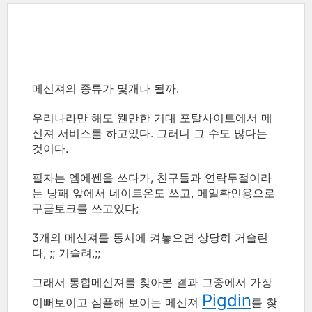
메신져의 종류가 몇개나 될까.
우리나라만 해도 웬만한 거대 포탈사이트에서 메
신져 서비스를 하고있다. 그러니 그 수도 많다는
것이다.
필자는 엠에쎈을 쓰다가, 친구들과 연락두절이라
는 낭패 앞에서 네이트온도 쓰고, 메일확인용으로
구글토크를 쓰고있다;
3개의 메신져를 동시에 켜놓으면 상당히 거슬린
다, ;; 거슬려,;;
그래서 통합메신져를 찾아본 결과 그중에서 가장
Pigdin
이뻐보이고 심플해 보이는 메신져
를 찾