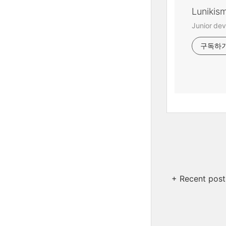
Lunikis
Junior dev
구독하
+ Recent post