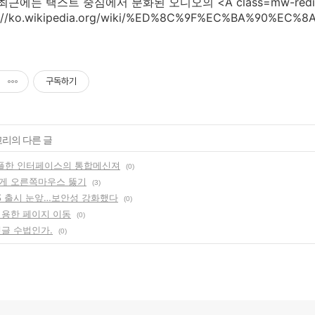
최근에는 택스트 중심에서 분화된 오디오의 <A class=mw-redire
tp://ko.wikipedia.org/wiki/%ED%8C%9F%EC%BA%90%EC
구독하기
고리의 다른 글
- 심플한 인터페이스의 통합메신져
(0)
게 오른쪽마우스 뚫기
(3)
 출시 눈앞…보안성 강화했다
(0)
이용한 페이지 이동
(0)
댓글 수법인가.
(0)