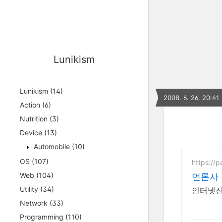
Lunikism
Lunikism
(14)
2008. 6. 26. 20:41
Action
(6)
Nutrition
(3)
Device
(13)
Automobile
(10)
OS
(107)
https://
Web
(104)
언론사 
Utility
(34)
인터넷신
Network
(33)
Programming
(110)