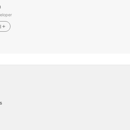
m
eloper
기
s