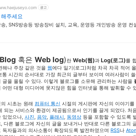
www.haejuseyo.com
광고
 해주세요
송, SNS방송등 방송장비 설치, 교육, 운영등 개인방송 운영 컨
Blog
혹은
Web log
)
Web(웹)
Log(로그)
란
과
를 
견해나 주장 같은 것을
웹
에다 일기(로그)처럼 차곡 차곡 적어 올
보통 시간의 순서대로 가장 최근의 글부터 보이며 여러사람이 쓸 
 글을 올릴 수 있다. 이렇게 블로그를 소유해 관리하는 사람을
 어떤 대형 미디어에 못지않은 힘을 인터넷을 통해 발휘할 수 있
것의 시초는 원래
컴퓨터 통신
시절의 게시판에 자신의 이야기를
게 되는 서비스와 환경이 제공됨으로서 인기를 끌게 되었다. 처
 있었으나,
사진
,
음악
,
플래시
,
동영상
등을 포함할 수 있도록 
back, 다른 블로그에 자신의 글을 보내거나 반대로 다른 블로그의
그 독자들과의 의사소통이 확장되도록 발전하였으며
RSS
나
Ato