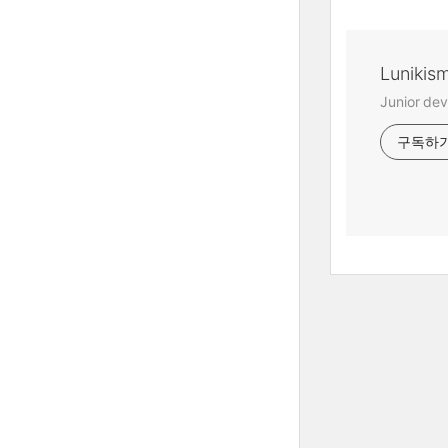
Lunikis
Junior dev
구독하