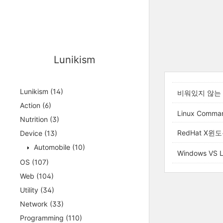
Lunikism
Lunikism
(14)
비워있지 않는
Action
(6)
Linux Comman
Nutrition
(3)
RedHat X윈
Device
(13)
Automobile
(10)
Windows VS
OS
(107)
Web
(104)
Utility
(34)
Network
(33)
Programming
(110)