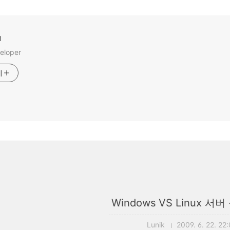
m
eloper
기
Windows VS Linux 서
Lunik
2009. 6. 22. 22