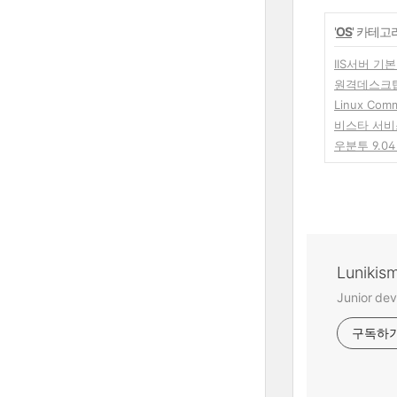
'
OS
' 카테고
IIS서버 기
원격데스크
Linux Comm
비스타 서비
우분투 9.0
Lunikis
Junior dev
구독하