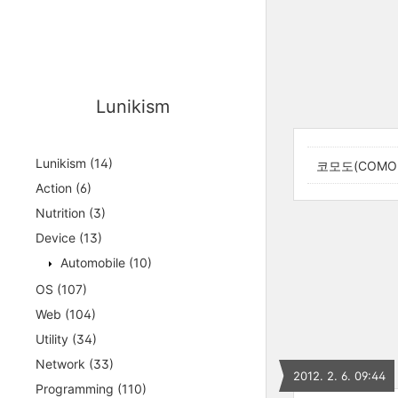
Lunikism
Lunikism
(14)
코모도(COMO
Action
(6)
Nutrition
(3)
Device
(13)
Automobile
(10)
OS
(107)
Web
(104)
Utility
(34)
Network
(33)
2012. 2. 6. 09:44
Programming
(110)