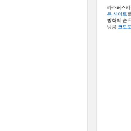
카스퍼스키를
은 사이트
방화벽 순위
냉큼
코모도