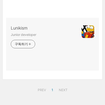
Lunikism
Junior developer
구독하기
PREV
1
NEXT