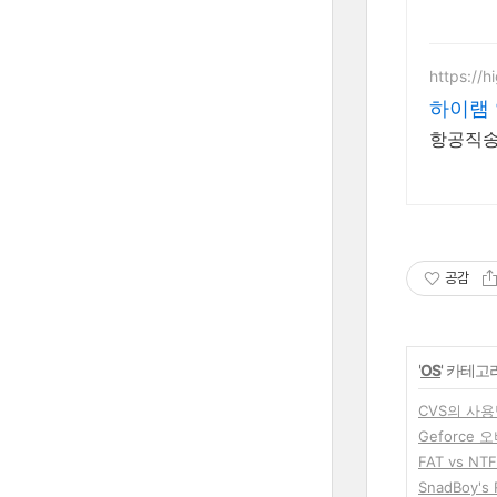
https://
하이램
항공직송
공감
'
OS
' 카테고
CVS의 사용법 
Geforce 
FAT vs NT
SnadBoy's 