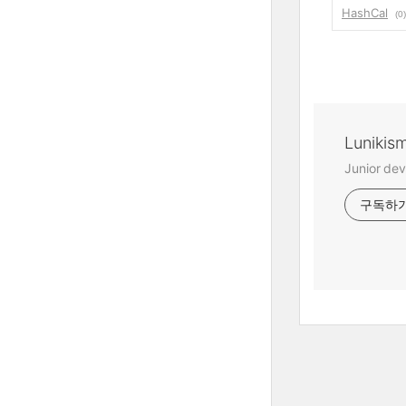
HashCal
(0)
Lunikis
Junior dev
구독하