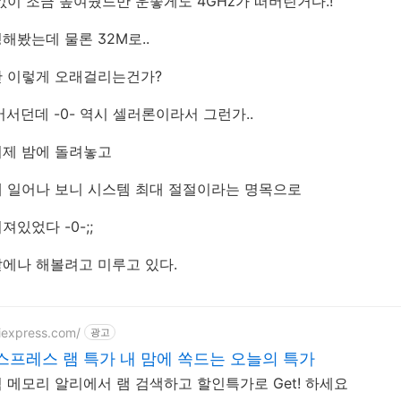
없이 조금 높여줬드만 운좋게도 4GHz가 떠버린거다.!
해봤는데 물론 32M로..
만 이렇게 오래걸리는건가?
어서던데 -0- 역시 셀러론이라서 그런가..
어제 밤에 돌려놓고
 일어나 보니 시스템 최대 절절이라는 명목으로
있었다 -0-;;
에나 해볼려고 미루고 있다.
liexpress.com/
광고
프레스 램 특가 내 맘에 쏙드는 오늘의 특가
 메모리 알리에서 램 검색하고 할인특가로 Get! 하세요