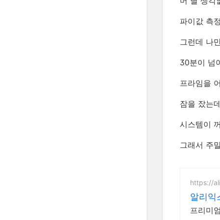
머 별 생각
파이값 측정
그런데 나
30분이 넘
프라임을 
잠을 잤는데
시스템이 꺼져
그래서 주말
https://a
알리익스
프리미엄