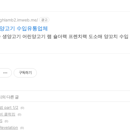
highlamb2.imweb.me/
광고
 양고기 수입유통업체
 생양고기 어린양고기 램 숄더랙 프렌치랙 도소매 양꼬치 수입
구독하기
리의 다른 글
part 1/2
(0)
오버 클럭킹
(0)
FS
(0)
Revelation
(0)