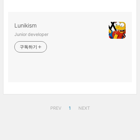
Lunikism
Junior developer
구독하기
PREV
1
NEXT