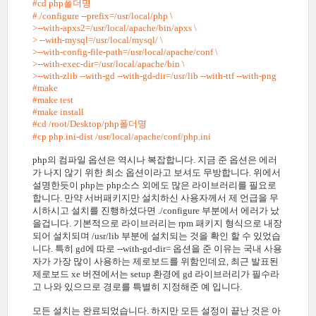
#cd php폴더명
#./configure --prefix=/usr/local/php \
>--with-apxs2=/usr/local/apache/bin/apxs \
> --with-mysql=/usr/local/mysql/ \
>--with-config-file-path=/usr/local/apache/conf \
>--with-exec-dir=/usr/local/apache/bin \
>--with-zlib --with-gd --with-gd-dir=/usr/lib --with-ttf --with-png
#make
#make test
#make install
#cd /root/Desktop/php폴더명
#cp php.ini-dist /usr/local/apache/conf/php.ini
php의 컴파일 옵션은 역시나 복잡합니다. 지금 준 옵션은 에러
가 나지 않기 위한 최소 옵션이라고 보셔도 무방합니다. 위에서
설명한듯이 php는 php소스 외에도 많은 라이브러리를 필요로
합니다. 만약 서버패키지만 설치하신 사용자께서 제 언급을 무
시하시고 설치를 진행하셨다면 ./configure 부분에서 에러가 났
을겁니다. 기본적으로 라이브러리는 rpm 패키지 형식으로 내장
되어 설치되며 /usr/lib 부분에 설치되는 것을 확인 할 수 있었습
니다. 특히 gd에 따로 --with-gd-dir= 옵션을 준 이유는 국내 사용
자가 가장 많이 사용하는 제로보드를 위함인데요, 최근 발표된
제로보드 xe 버젼에서는 setup 환경에 gd 라이브러리가 필수라
고 나와 있으므로 경로를 특별히 지정해준 예 입니다.
모든 설치는 완료되었습니다. 하지만 모든 설정이 끝난 것은 아