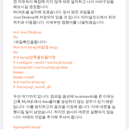
면 머릿속이 복잡해 지지 않게 새로 설치하고 나서 서버구성을
해보시길 권장합니다.
MySQL을 설치해 보겠습니다. 앞서 받은 파일들은
/root/Desktop에 저장되어 있을 것 입니다. 터미널모드에서 위의
위치로 이동합니다. 이제부턴 명령어를 나열하겠습니다.
#cd /root/Desktop
#ls
<파일확인을합니다>
#tar zxvf mysql파일명.tar.gz
#ls
#cd mysql압축풀린폴더명
#./configure --prefix=/usr/local/mysql --
localstatedir=/usr/local/mysql/data
#make
#make install
#cd /usr/local/mysql
#./bin/mysql_install_db
우선 여기까지 입니다. 컴파일 옵션에 localstatedir을 준 이유는
간혹 MySQL에서 data폴더를 생성하지 않는 경우가 있기 때문
입니다. 이를 방지하고자 옵션을 지정해 줍니다. 이제 데몬을 실
행시킬 일이 남았습니다. 하지만 쉽사리 데몬은 실행되지 않습
니다. 아래의 작업을 추가해 주셔야 합니다.
#groupadd mysql