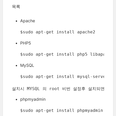
목록
Apache
$sudo apt-get install apache2
PHP5
$sudo apt-get install php5 libapache2
MySQL
$sudo apt-get install mysql-server
설치시 MYSQL 의 root 비번 설정후 설치되면 My
phpmyadmin
$sudo apt-get install phpmyadmin