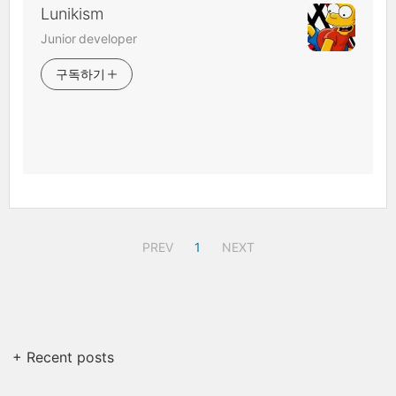
Lunikism
Junior developer
구독하기
PREV
1
NEXT
+ Recent posts