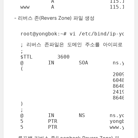
            A                  115.137.19
  www       A                  115.137.1
- 리버스 존(Revers Zone) 파일 생성
  root@yongbok:~# vi /etc/bind/ip-yongbo
  ; 리버스 존파일은 도메인 주소를 아이피로 찾을수
  ;

  $TTL        3600

  @        IN        SOA        ns.yongb
  (

                                20091222
                                604800  
                                86400   
                                2419200 
                                86400   
  )

  ;

  @        IN        NS        ns.yongbok
  5        PTR                 yongbok.ne
  5        PTR                 www.yongb