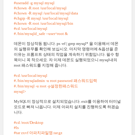
#useradd -g mysql mysql
#chown -R root /usr/local/mysql
#chown -R mysql /usr/local/mysql/data
#chgrp -R mysql /usr/local/mysql
#chown -R root /usr/local/mysql/bin
#cd /usr/local/mysql
#./bin/mysqld_safe --user=root &
데몬이 정상작동 됩니다. ps -ef | grep mysql* 을 이용해서 데몬
의 실행유무를 확인해 보십시오. 마지막 명령어에 &옵션을 준
이유는 프롬프트 상태의 작업을 계속하기 위함입니다. 필수 항
목이니 꼭 적으세요. 자 이제 데몬도 실행되었으니 mysql내의
root 패스워드를 지정해 줍니다.
#cd /usr/local/mysql
#./bin/mysqladmin -u root password 패스워드입력
#./bin/mysql -u root -p설정한패스워드
mysql>
MySQL이 정상적으로 설치되었습니다. exit를 이용하여 터미널
모드로 빠져 나옵니다. 이제 아파치 설치를 진행하도록 하겠습
니다.
#cd /root/Desktop
#ls
#tar zxvf 아파치파일명.tar.gz