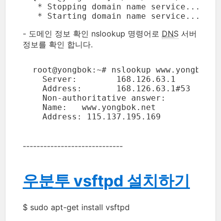
   * Stopping domain name service... bin
   * Starting domain name service... bin
- 도메인 정보 확인 nslookup 명령어로
DNS
서버
정보를 확인 합니다.
  root@yongbok:~# nslookup www.yongbok.ne
    Server:        168.126.63.1

    Address:       168.126.63.1#53

    Non-authoritative answer:

    Name:   www.yongbok.net

    Address: 115.137.195.169
-----------------------------
우분투 vsftpd 설치하기
$ sudo apt-get install vsftpd