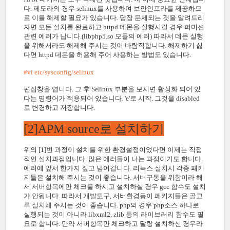
다. 페도라의 경우 selinux를 사용하여 보안인프라를 제공하므
로 이를 해제할 필요가 있습니다. 당장 문제되는 것을 알려드리
자면 모든 설치를 완료하고 httpd 데몬을 실행시킬 경우 퍼미션
관련 에러가 납니다.(libphp5.so 모듈의 에러) 따라서 데몬 실행
을 위해서라도 해제해 주시는 것이 바람직합니다. 해제하기 싫
다면 httpd 데몬을 허용해 주어 사용하는 방법도 있습니다.
#vi etc/sysconfig/selinux
편집창을 엽니다. 그 후 Selinux 부분을 보시면 활성화 되어 있
다는 명령어가 적용되어 있습니다. 'e'로 시작. 그것을 disabled
로 변경하고 저장합니다.
[2]APM source로 설치하기
위의 [1]번 과정이 설치를 위한 환경설정이었다면 이제는 직접
적인 설치과정입니다. 많은 에러들이 나는 과정이기도 합니다.
에러에 앞서 한가지 짚고 넘어갑니다. 리눅스 설치시 각종 패키
지들은 설치해 주시는 것이 좋습니다. 서버구동을 위함이라 해
서 서버항목에만 체크를 하시고 설치하실 경우 gcc 함수도 설치
가 안됩니다. 따라서 개발도구, 서버환경등이 패키지들은 골고
루 설치해 주시는 것이 좋습니다. php의 경우 php소스 하나로
실행되는 것이 아니라 libxml2, zlib 등의 라이브러리 함수도 필
요로 합니다. 만약 서버항목만 체크하고 달랑 설치하신 경우라