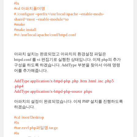
#ls
#cd 아파치폴더명
#./configure --prefix=/usr/local/apache --enable-mods-
shared=most --enable-module=so
#make
#make install
#vi /usr/local/apache/conf/httpd.conf
아파치 설치는 완료되었고 아파치의 환경설정 파일은
httpd.conf 를 vi 편집기로 실행한 상태입니다. 이제 php의 추가
구성을 하도록 하겠습니다. AddType 부분을 찾아서 아래 명령
어를 추가해줍니다.
AddType application/x-httpd-php .php .htm .html .inc .php5
.php4
AddType application/x-httpd-php-source .phps
아파치의 설정이 완료되었습니다. 이제 PHP 설치를 진행하도록
하겠습니다.
#cd /root/Desktop
#ls
#tar zxvf php파일명.tar.gz
#ls