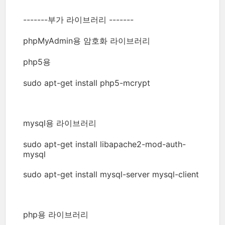
-------부가 라이브러리 -------
phpMyAdmin용 암호화 라이브러리
php5용
sudo apt-get install php5-mcrypt
mysql용 라이브러리
sudo apt-get install libapache2-mod-auth-
mysql
sudo apt-get install mysql-server mysql-client
php용 라이브러리