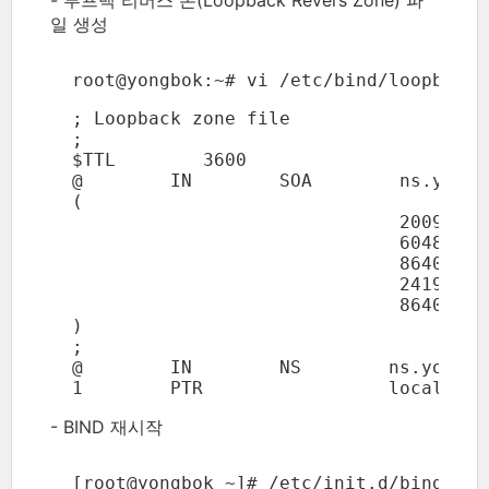
- 루프백 리버스 존(Loopback Revers Zone) 파
일 생성
  root@yongbok:~# vi /etc/bind/loopback-
  ; Loopback zone file

  ;

  $TTL        3600

  @        IN        SOA        ns.yongb
  (

                                20091222
                                604800  
                                86400   
                                2419200 
                                86400   
  )

  ;

  @        IN        NS        ns.yongbok
  1        PTR                 localhost
- BIND 재시작
  [root@yongbok ~]# /etc/init.d/bind9 res