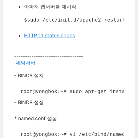
아파치 웹서버를 재시작
$sudo /etc/init.d/apache2 restart
HTTP 1.1 status codes
--------------------------------
네임서버
- BIND9 설치
  root@yongbok:~# sudo apt-get install b
- BIND9 설정
* named.conf 설정
  root@yongbok:~# vi /etc/bind/named.con