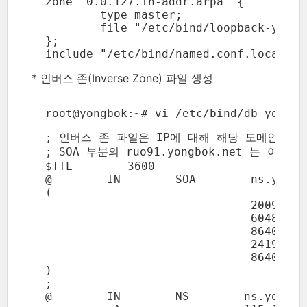
  zone "0.0.127.in-addr.arpa" {

          type master;

          file "/etc/bind/loopback-yongbo
  };

  include "/etc/bind/named.conf.local";
* 인버스 존(Inverse Zone) 파일 생성
  root@yongbok:~# vi /etc/bind/db-yongbo
  ; 인버스 존 파일은 IP에 대해 해당 도메인을 
  ; SOA 부분의 ruo91.yongbok.net 는 이
  $TTL        3600

  @        IN        SOA        ns.yongb
  (

                                20091222
                                604800  
                                86400   
                                2419200 
                                86400   
  )

  ;

  @        IN        NS        ns.yongbok