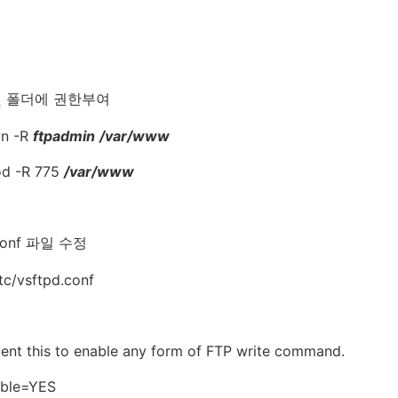
 및 폴더에 권한부여
wn -R
ftpadmin
/var/www
d -R 775
/var/www
.conf 파일 수정
tc/vsftpd.conf
nt this to enable any form of FTP write command.
able=YES