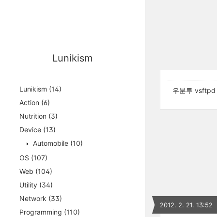
Lunikism
Lunikism
(14)
우분투 vsftpd 
Action
(6)
Nutrition
(3)
Device
(13)
Automobile
(10)
OS
(107)
Web
(104)
Utility
(34)
Network
(33)
2012. 2. 21. 13:52
Programming
(110)