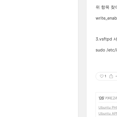
위 항목 찾
write_ena
3.vsftp
sudo /etc/i
1
'
OS
' 카테고
Ubuntu 
Ubuntu A