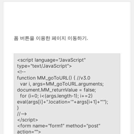
폼 버튼을 이용한 페이지 이동하기.
<script language="JavaScript"
type="text/JavaScript">
<!--
function MM_goToURL() { //v3.0
var i, args=MM_goToURL.arguments;
document.MM_returnValue = false;
for (i=0; i<(args.length-1); i+=2)
eval(args[i]+".location='"+args[i+1]+"'");
}
//-->
</script>
<form name="form1" method="post"
action="">