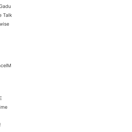
Gadu
 Talk
wise
ceIM
E
ime
!