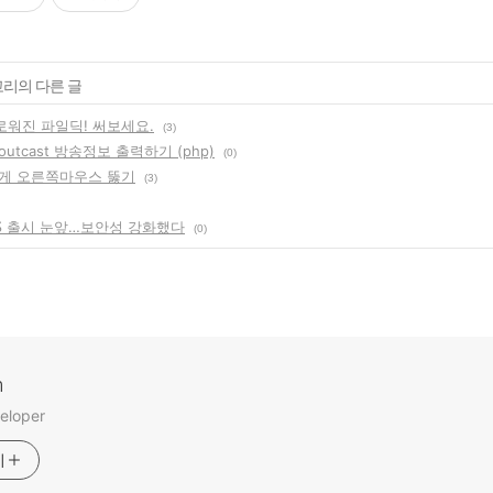
고리의 다른 글
새로워진 파일딕! 써보세요.
(3)
houtcast 방송정보 출력하기 (php)
(0)
게 오른쪽마우스 뚫기
(3)
 출시 눈앞…보안성 강화했다
(0)
m
eloper
기