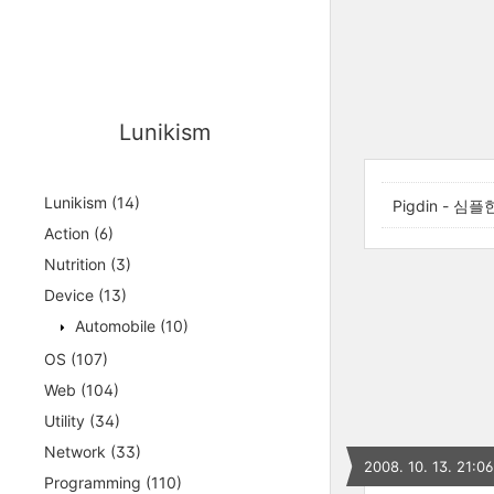
Lunikism
Lunikism
(14)
Pigdin -
Action
(6)
Nutrition
(3)
Device
(13)
Automobile
(10)
OS
(107)
Web
(104)
Utility
(34)
Network
(33)
2008. 10. 13. 21:06
Programming
(110)