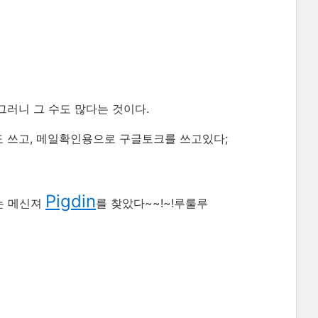
러니 그 수도 많다는 것이다.
 쓰고, 메일확인용으로 구글토크를 쓰고있다;
Pigdin
는 메신져
를 찾았다~~!~!루룰루