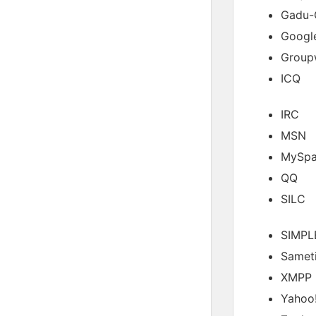
Gadu-
Google
Group
ICQ
IRC
MSN
MySpa
QQ
SILC
SIMPL
Samet
XMPP
Yahoo