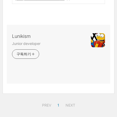
Lunikism
Junior developer
구독하기
PREV
1
NEXT