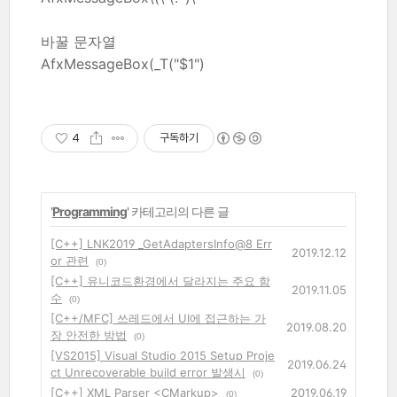
바꿀 문자열
AfxMessageBox(_T("$1")
4
구독하기
'
Programming
' 카테고리의 다른 글
[C++] LNK2019 _GetAdaptersInfo@8 Err
2019.12.12
or 관련
(0)
[C++] 유니코드환경에서 달라지는 주요 함
2019.11.05
수
(0)
[C++/MFC] 쓰레드에서 UI에 접근하는 가
2019.08.20
장 안전한 방법
(0)
[VS2015] Visual Studio 2015 Setup Proje
2019.06.24
ct Unrecoverable build error 발생시
(0)
[C++] XML Parser <CMarkup>
2019.06.19
(0)